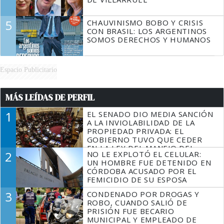
5
CHAUVINISMO BOBO Y CRISIS
CON BRASIL: LOS ARGENTINOS
SOMOS DERECHOS Y HUMANOS
Espacio Publicitario
MÁS LEÍDAS DE PERFIL
1
EL SENADO DIO MEDIA SANCIÓN
A LA INVIOLABILIDAD DE LA
PROPIEDAD PRIVADA: EL
GOBIERNO TUVO QUE CEDER
EN LA LEY DEL MANEJO DEL
2
NO LE EXPLOTÓ EL CELULAR:
FUEGO
UN HOMBRE FUE DETENIDO EN
CÓRDOBA ACUSADO POR EL
FEMICIDIO DE SU ESPOSA
3
CONDENADO POR DROGAS Y
ROBO, CUANDO SALIÓ DE
PRISIÓN FUE BECARIO
MUNICIPAL Y EMPLEADO DE