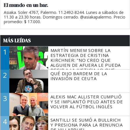
El mundo en un bar.
Asiaka. Soler 4767, Palermo. 11.2492-8244. Lunes a sábados de
11.30 a 23.30 horas. Domingos cerrado. @asiakapalermo. Precio
promedio: $ 17.000.
MÁS LEÍDAS
1
MARTÍN MENEM SOBRE LA
ESTRATEGIA DE CRISTINA
KIRCHNER: "NO CREO QUE
ALGUIEN DE AFUERA LE PUEDA
DECIR A LA JUSTICIA LO QUE
2
QUÉ DIJO BARDEM DE LA
TIENE QUE HACER"
INVASIÓN DE CEUTA
3
ALEXIS MAC ALLISTER CUMPLIÓ
Y SE IMPLANTÓ PELO ANTES DE
VOLVER AL FÚTBOL INGLÉS
4
SANTILLI SE SUMÓ A BULLRICH
Y PRESIONA PARA LA RENUNCIA
DE VILLARRUEL