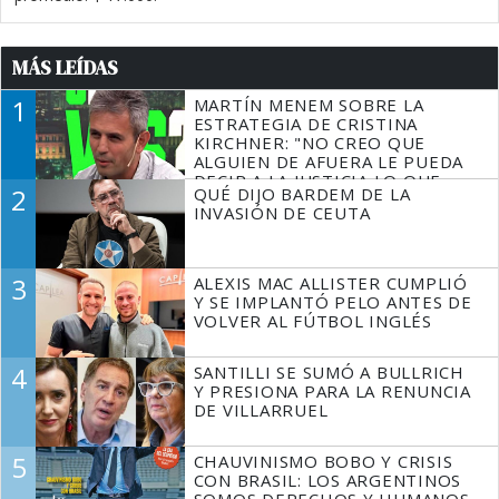
MÁS LEÍDAS
1
MARTÍN MENEM SOBRE LA
ESTRATEGIA DE CRISTINA
KIRCHNER: "NO CREO QUE
ALGUIEN DE AFUERA LE PUEDA
DECIR A LA JUSTICIA LO QUE
2
QUÉ DIJO BARDEM DE LA
TIENE QUE HACER"
INVASIÓN DE CEUTA
3
ALEXIS MAC ALLISTER CUMPLIÓ
Y SE IMPLANTÓ PELO ANTES DE
VOLVER AL FÚTBOL INGLÉS
4
SANTILLI SE SUMÓ A BULLRICH
Y PRESIONA PARA LA RENUNCIA
DE VILLARRUEL
5
CHAUVINISMO BOBO Y CRISIS
CON BRASIL: LOS ARGENTINOS