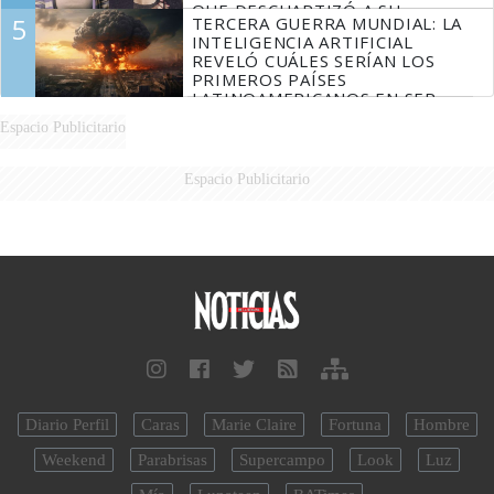
QUE DESCUARTIZÓ A SU
5
TERCERA GUERRA MUNDIAL: LA
MARIDO
INTELIGENCIA ARTIFICIAL
REVELÓ CUÁLES SERÍAN LOS
PRIMEROS PAÍSES
LATINOAMERICANOS EN SER
DERROTADOS
Espacio Publicitario
Espacio Publicitario
Diario Perfil
Caras
Marie Claire
Fortuna
Hombre
Weekend
Parabrisas
Supercampo
Look
Luz