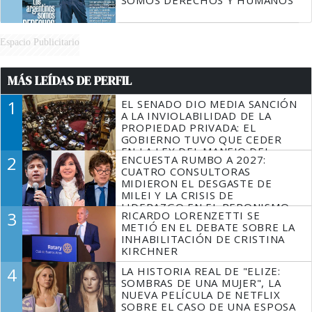
SOMOS DERECHOS Y HUMANOS
Espacio Publicitario
MÁS LEÍDAS DE PERFIL
1
EL SENADO DIO MEDIA SANCIÓN
A LA INVIOLABILIDAD DE LA
PROPIEDAD PRIVADA: EL
GOBIERNO TUVO QUE CEDER
EN LA LEY DEL MANEJO DEL
2
ENCUESTA RUMBO A 2027:
FUEGO
CUATRO CONSULTORAS
MIDIERON EL DESGASTE DE
MILEI Y LA CRISIS DE
LIDERAZGO EN EL PERONISMO
3
RICARDO LORENZETTI SE
METIÓ EN EL DEBATE SOBRE LA
INHABILITACIÓN DE CRISTINA
KIRCHNER
4
LA HISTORIA REAL DE "ELIZE:
SOMBRAS DE UNA MUJER", LA
NUEVA PELÍCULA DE NETFLIX
SOBRE EL CASO DE UNA ESPOSA