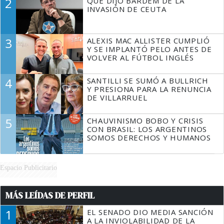
2
QUÉ DIJO BARDEM DE LA
TIENE QUE HACER"
INVASIÓN DE CEUTA
3
ALEXIS MAC ALLISTER CUMPLIÓ
Y SE IMPLANTÓ PELO ANTES DE
VOLVER AL FÚTBOL INGLÉS
4
SANTILLI SE SUMÓ A BULLRICH
Y PRESIONA PARA LA RENUNCIA
DE VILLARRUEL
5
CHAUVINISMO BOBO Y CRISIS
CON BRASIL: LOS ARGENTINOS
SOMOS DERECHOS Y HUMANOS
Espacio Publicitario
MÁS LEÍDAS DE PERFIL
1
EL SENADO DIO MEDIA SANCIÓN
A LA INVIOLABILIDAD DE LA