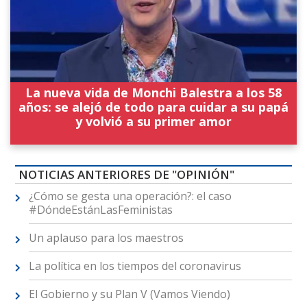
La nueva vida de Monchi Balestra a los 58
años: se alejó de todo para cuidar a su papá
y volvió a su primer amor
NOTICIAS ANTERIORES DE "OPINIÓN"
¿Cómo se gesta una operación?: el caso
#DóndeEstánLasFeministas
Un aplauso para los maestros
La política en los tiempos del coronavirus
El Gobierno y su Plan V (Vamos Viendo)