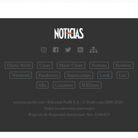
Diario Perfil
Caras
Marie Claire
Fortuna
Hombre
Weekend
Parabrisas
Supercampo
Look
Luz
Mía
Lunateen
BATimes
noticias.perfil.com - Editorial Perfil S.A.
| © Perfil.com 2006-2026 -
Todos los derechos reservados
Registro de Propiedad Intelectual: Nro. 5346433