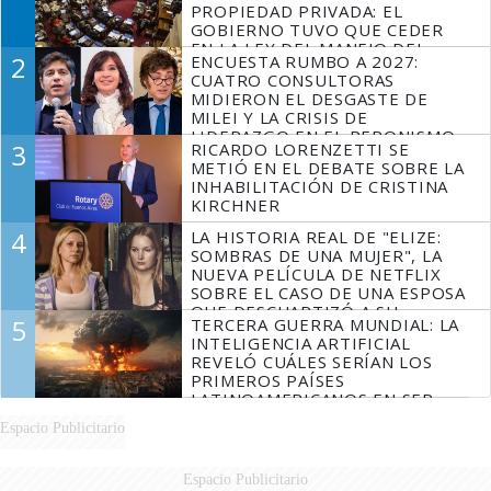
PROPIEDAD PRIVADA: EL
GOBIERNO TUVO QUE CEDER
EN LA LEY DEL MANEJO DEL
2
ENCUESTA RUMBO A 2027:
FUEGO
CUATRO CONSULTORAS
MIDIERON EL DESGASTE DE
MILEI Y LA CRISIS DE
LIDERAZGO EN EL PERONISMO
3
RICARDO LORENZETTI SE
METIÓ EN EL DEBATE SOBRE LA
INHABILITACIÓN DE CRISTINA
KIRCHNER
4
LA HISTORIA REAL DE "ELIZE:
SOMBRAS DE UNA MUJER", LA
NUEVA PELÍCULA DE NETFLIX
SOBRE EL CASO DE UNA ESPOSA
QUE DESCUARTIZÓ A SU
5
TERCERA GUERRA MUNDIAL: LA
MARIDO
INTELIGENCIA ARTIFICIAL
REVELÓ CUÁLES SERÍAN LOS
PRIMEROS PAÍSES
LATINOAMERICANOS EN SER
DERROTADOS
Espacio Publicitario
Espacio Publicitario