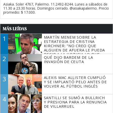
Asiaka. Soler 4767, Palermo. 11.2492-8244. Lunes a sábados de
11.30 a 23.30 horas. Domingos cerrado. @asiakapalermo. Precio
promedio: $ 17.000.
MÁS LEÍDAS
1
MARTÍN MENEM SOBRE LA
ESTRATEGIA DE CRISTINA
KIRCHNER: "NO CREO QUE
ALGUIEN DE AFUERA LE PUEDA
DECIR A LA JUSTICIA LO QUE
2
QUÉ DIJO BARDEM DE LA
TIENE QUE HACER"
INVASIÓN DE CEUTA
3
ALEXIS MAC ALLISTER CUMPLIÓ
Y SE IMPLANTÓ PELO ANTES DE
VOLVER AL FÚTBOL INGLÉS
4
SANTILLI SE SUMÓ A BULLRICH
Y PRESIONA PARA LA RENUNCIA
DE VILLARRUEL