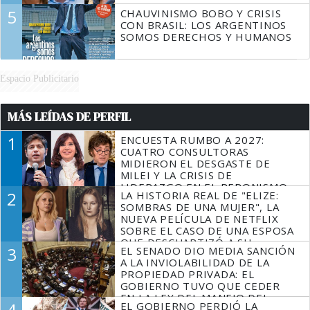
5
CHAUVINISMO BOBO Y CRISIS
CON BRASIL: LOS ARGENTINOS
SOMOS DERECHOS Y HUMANOS
Espacio Publicitario
MÁS LEÍDAS DE PERFIL
1
ENCUESTA RUMBO A 2027:
CUATRO CONSULTORAS
MIDIERON EL DESGASTE DE
MILEI Y LA CRISIS DE
LIDERAZGO EN EL PERONISMO
2
LA HISTORIA REAL DE "ELIZE:
SOMBRAS DE UNA MUJER", LA
NUEVA PELÍCULA DE NETFLIX
SOBRE EL CASO DE UNA ESPOSA
QUE DESCUARTIZÓ A SU
3
EL SENADO DIO MEDIA SANCIÓN
MARIDO
A LA INVIOLABILIDAD DE LA
PROPIEDAD PRIVADA: EL
GOBIERNO TUVO QUE CEDER
EN LA LEY DEL MANEJO DEL
4
EL GOBIERNO PERDIÓ LA
FUEGO