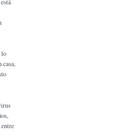
 está
n
 lo
n casa,
sto
virus
ños,
 entre