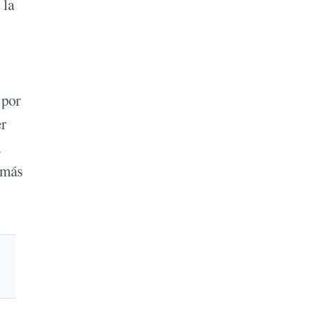
 la
 por
er
a
 más