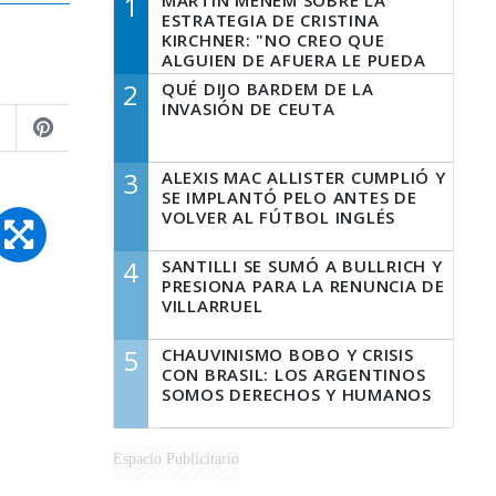
1
MARTÍN MENEM SOBRE LA
ESTRATEGIA DE CRISTINA
KIRCHNER: "NO CREO QUE
ALGUIEN DE AFUERA LE PUEDA
DECIR A LA JUSTICIA LO QUE
2
QUÉ DIJO BARDEM DE LA
TIENE QUE HACER"
INVASIÓN DE CEUTA
3
ALEXIS MAC ALLISTER CUMPLIÓ Y
SE IMPLANTÓ PELO ANTES DE
VOLVER AL FÚTBOL INGLÉS
4
SANTILLI SE SUMÓ A BULLRICH Y
PRESIONA PARA LA RENUNCIA DE
VILLARRUEL
5
CHAUVINISMO BOBO Y CRISIS
CON BRASIL: LOS ARGENTINOS
SOMOS DERECHOS Y HUMANOS
Espacio Publicitario