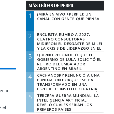
MÁS LEÍDAS DE PERFIL
1
¡MIRÁ EN VIVO +PERFIL!: UN
CANAL CON GENTE QUE PIENSA
2
ENCUESTA RUMBO A 2027:
CUATRO CONSULTORAS
MIDIERON EL DESGASTE DE MILEI
Y LA CRISIS DE LIDERAZGO EN EL
PERONISMO
3
QUIRNO RECONOCIÓ QUE EL
GOBIERNO DE LULA SOLICITÓ EL
RETIRO DEL EMBAJADOR
ARGENTINO EN BRASIL
4
CACHANOSKY RENUNCIÓ A UNA
FUNDACIÓN PORQUE "SE HA
TRANSFORMADO EN UNA
ESPECIE DE INSTITUTO PATRIA
renar
INCONDICIONAL DE LA GESTIÓN
5
TERCERA GUERRA MUNDIAL: LA
DE MILEI"
INTELIGENCIA ARTIFICIAL
REVELÓ CUÁLES SERÍAN LOS
e el
PRIMEROS PAÍSES
LATINOAMERICANOS EN SER