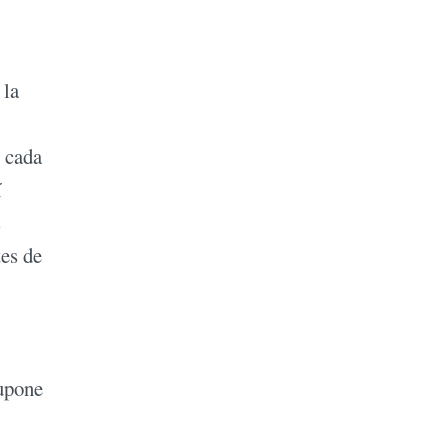
 la
e cada
í
s
tes de
supone