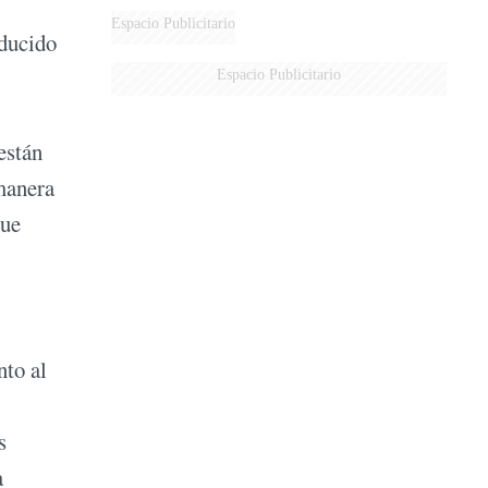
DERROTADOS
Espacio Publicitario
oducido
Espacio Publicitario
están
 manera
que
nto al
s
a