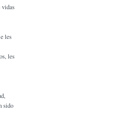
e vidas
e les
s, les
ud,
n sido