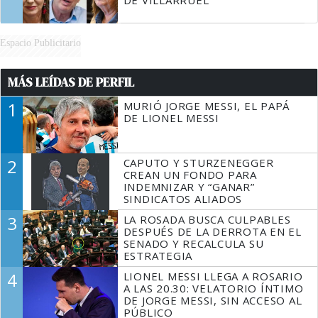
DE VILLARRUEL
Espacio Publicitario
MÁS LEÍDAS DE PERFIL
1
MURIÓ JORGE MESSI, EL PAPÁ
DE LIONEL MESSI
2
CAPUTO Y STURZENEGGER
CREAN UN FONDO PARA
INDEMNIZAR Y “GANAR”
SINDICATOS ALIADOS
3
LA ROSADA BUSCA CULPABLES
DESPUÉS DE LA DERROTA EN EL
SENADO Y RECALCULA SU
ESTRATEGIA
4
LIONEL MESSI LLEGA A ROSARIO
A LAS 20.30: VELATORIO ÍNTIMO
DE JORGE MESSI, SIN ACCESO AL
PÚBLICO