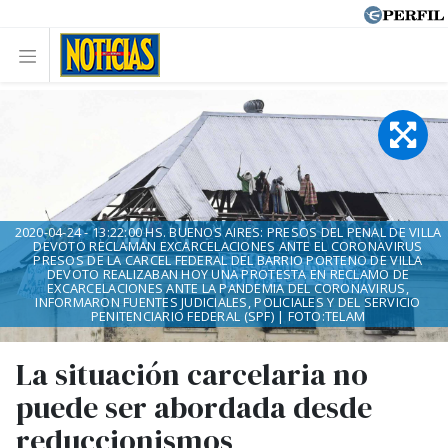
2020-04-24 - 13:22:00 HS. BUENOS AIRES: PRESOS DEL PENAL DE VILLA
DEVOTO RECLAMAN EXCARCELACIONES ANTE EL CORONAVIRUS
PRESOS DE LA CARCEL FEDERAL DEL BARRIO PORTENO DE VILLA
DEVOTO REALIZABAN HOY UNA PROTESTA EN RECLAMO DE
EXCARCELACIONES ANTE LA PANDEMIA DEL CORONAVIRUS,
INFORMARON FUENTES JUDICIALES, POLICIALES Y DEL SERVICIO
PENITENCIARIO FEDERAL (SPF) | FOTO:TELAM
La situación carcelaria no
puede ser abordada desde
reduccionismos