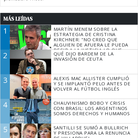
MÁS LEÍDAS
1
MARTÍN MENEM SOBRE LA
ESTRATEGIA DE CRISTINA
KIRCHNER: "NO CREO QUE
ALGUIEN DE AFUERA LE PUEDA
DECIR A LA JUSTICIA LO QUE
2
QUÉ DIJO BARDEM DE LA
TIENE QUE HACER"
INVASIÓN DE CEUTA
3
ALEXIS MAC ALLISTER CUMPLIÓ
Y SE IMPLANTÓ PELO ANTES DE
VOLVER AL FÚTBOL INGLÉS
4
CHAUVINISMO BOBO Y CRISIS
CON BRASIL: LOS ARGENTINOS
SOMOS DERECHOS Y HUMANOS
5
SANTILLI SE SUMÓ A BULLRICH
Y PRESIONA PARA LA RENUNCIA