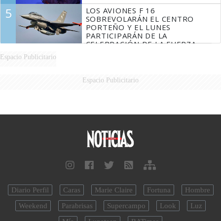
5
LOS AVIONES F 16
SOBREVOLARÁN EL CENTRO
PORTEÑO Y EL LUNES
PARTICIPARÁN DE LA
CELEBRACIÓN DE LA FUERZA
AÉREA
Espacio Publicitario
Espacio Publicitario
Diario Perfil
Caras
Marie Claire
Fortuna
Hombre
Weekend
Parabrisas
Supercampo
Look
Luz