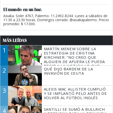
El mundo en un bar.
Asiaka. Soler 4767, Palermo. 11.2492-8244. Lunes a sábados de
11.30 a 23.30 horas. Domingos cerrado. @asiakapalermo. Precio
promedio: $ 17.000.
MÁS LEÍDAS
1
MARTÍN MENEM SOBRE LA
ESTRATEGIA DE CRISTINA
KIRCHNER: "NO CREO QUE
ALGUIEN DE AFUERA LE PUEDA
DECIR A LA JUSTICIA LO QUE
2
QUÉ DIJO BARDEM DE LA
TIENE QUE HACER"
INVASIÓN DE CEUTA
3
ALEXIS MAC ALLISTER CUMPLIÓ
Y SE IMPLANTÓ PELO ANTES DE
VOLVER AL FÚTBOL INGLÉS
4
SANTILLI SE SUMÓ A BULLRICH