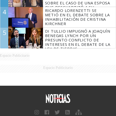
SOBRE EL CASO DE UNA ESPOSA
QUE DESCUARTIZÓ A SU
4
RICARDO LORENZETTI SE
MARIDO
METIÓ EN EL DEBATE SOBRE LA
INHABILITACIÓN DE CRISTINA
KIRCHNER
5
DI TULLIO IMPUGNÓ A JOAQUÍN
BENEGAS LYNCH POR UN
PRESUNTO CONFLICTO DE
INTERESES EN EL DEBATE DE LA
LEY DE TIERRAS
Espacio Publicitario
Espacio Publicitario