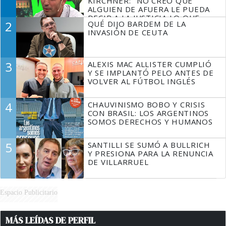
KIRCHNER: "NO CREO QUE
ALGUIEN DE AFUERA LE PUEDA
DECIR A LA JUSTICIA LO QUE
2
QUÉ DIJO BARDEM DE LA
TIENE QUE HACER"
INVASIÓN DE CEUTA
3
ALEXIS MAC ALLISTER CUMPLIÓ
Y SE IMPLANTÓ PELO ANTES DE
VOLVER AL FÚTBOL INGLÉS
4
CHAUVINISMO BOBO Y CRISIS
CON BRASIL: LOS ARGENTINOS
SOMOS DERECHOS Y HUMANOS
5
SANTILLI SE SUMÓ A BULLRICH
Y PRESIONA PARA LA RENUNCIA
DE VILLARRUEL
Espacio Publicitario
MÁS LEÍDAS DE PERFIL