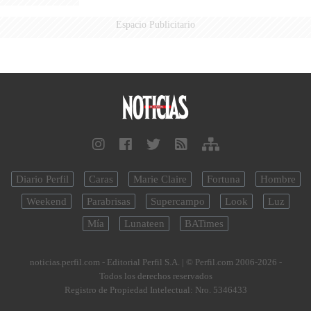
Espacio Publicitario
Diario Perfil
Caras
Marie Claire
Fortuna
Hombre
Weekend
Parabrisas
Supercampo
Look
Luz
Mía
Lunateen
BATimes
noticias.perfil.com - Editorial Perfil S.A.
| © Perfil.com 2006-2026 -
Todos los derechos reservados
Registro de Propiedad Intelectual: Nro. 5346433