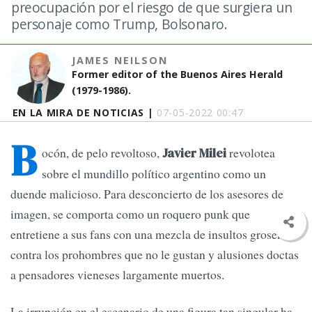
preocupación por el riesgo de que surgiera un
personaje como Trump, Bolsonaro.
JAMES NEILSON
Former editor of the Buenos Aires Herald
(1979-1986).
EN LA MIRA DE NOTICIAS |
07-05-2022 00:47
B
ocón, de pelo revoltoso,
revolotea
Javier Milei
sobre el mundillo político argentino como un
duende malicioso. Para desconcierto de los asesores de
imagen, se comporta como un roquero punk que
entretiene a sus fans con una mezcla de insultos groseros
contra los prohombres que no le gustan y alusiones doctas
a pensadores vieneses largamente muertos.
La irrupción en el escenario de una figura tan singular ha