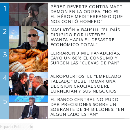
1
PÉREZ-REVERTE CONTRA MATT
DAMON EN LA ODISEA: "NO ES
EL HÉROE MEDITERRÁNEO QUE
NOS CONTÓ HOMERO"
2
MASLATÓN A BAUSILI: "EL PAÍS
DIRIGIDO POR USTEDES
AVANZA HACIA EL DESASTRE
ECONÓMICO TOTAL"
3
CERRARON 3 MIL PANADERÍAS,
CAYÓ UN 60% EL CONSUMO Y
SURGEN LAS "CUEVAS DE PAN"
4
AEROPUERTOS: EL "EMPLEADO
FALLADO" DEBE TOMAR UNA
DECISIÓN CRUCIAL SOBRE
EURNEKIAN Y SUS NEGOCIOS
5
EL BANCO CENTRAL NO PUDO
DAR PRECISIONES SOBRE UN
SOBRANTE DE $4 BILLONES: "EN
ALGÚN LADO ESTÁN"
Espacio Publicitario