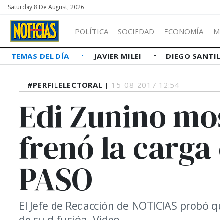
Saturday 8 De August, 2026
POLÍTICA
SOCIEDAD
ECONOMÍA
M
TEMAS DEL DÍA
JAVIER MILEI
DIEGO SANTI
#PERFILELECTORAL |
15-08-2017 12:54
Edi Zunino mo
frenó la carga
PASO
El Jefe de Redacción de NOTICIAS probó 
de su difusión. Video.