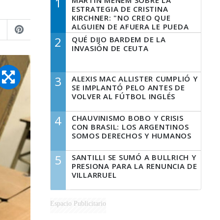
1
MARTÍN MENEM SOBRE LA
ESTRATEGIA DE CRISTINA
KIRCHNER: "NO CREO QUE
ALGUIEN DE AFUERA LE PUEDA
DECIR A LA JUSTICIA LO QUE
2
QUÉ DIJO BARDEM DE LA
TIENE QUE HACER"
INVASIÓN DE CEUTA
3
ALEXIS MAC ALLISTER CUMPLIÓ Y
SE IMPLANTÓ PELO ANTES DE
VOLVER AL FÚTBOL INGLÉS
4
CHAUVINISMO BOBO Y CRISIS
CON BRASIL: LOS ARGENTINOS
SOMOS DERECHOS Y HUMANOS
5
SANTILLI SE SUMÓ A BULLRICH Y
PRESIONA PARA LA RENUNCIA DE
VILLARRUEL
Espacio Publicitario