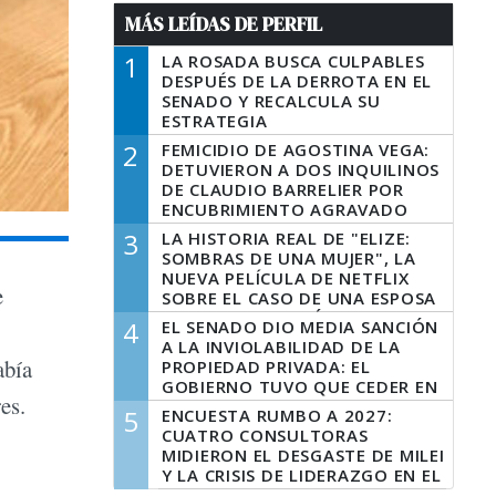
MÁS LEÍDAS DE PERFIL
1
LA ROSADA BUSCA CULPABLES
DESPUÉS DE LA DERROTA EN EL
SENADO Y RECALCULA SU
ESTRATEGIA
2
FEMICIDIO DE AGOSTINA VEGA:
DETUVIERON A DOS INQUILINOS
DE CLAUDIO BARRELIER POR
ENCUBRIMIENTO AGRAVADO
3
LA HISTORIA REAL DE "ELIZE:
SOMBRAS DE UNA MUJER", LA
NUEVA PELÍCULA DE NETFLIX
e
SOBRE EL CASO DE UNA ESPOSA
QUE DESCUARTIZÓ A SU
4
EL SENADO DIO MEDIA SANCIÓN
MARIDO
A LA INVIOLABILIDAD DE LA
abía
PROPIEDAD PRIVADA: EL
GOBIERNO TUVO QUE CEDER EN
es.
LA LEY DEL MANEJO DEL FUEGO
5
ENCUESTA RUMBO A 2027:
CUATRO CONSULTORAS
MIDIERON EL DESGASTE DE MILEI
Y LA CRISIS DE LIDERAZGO EN EL
PERONISMO