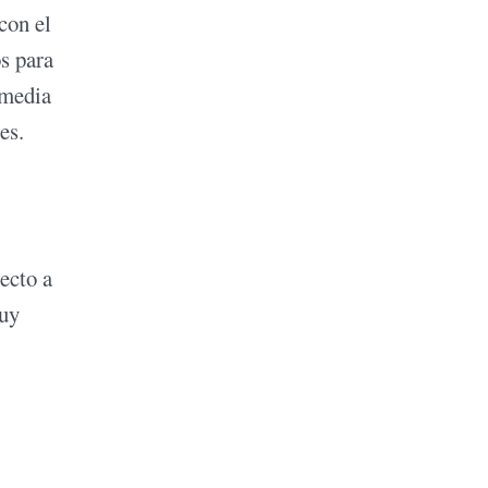
con el
s para
omedia
es.
ecto a
muy