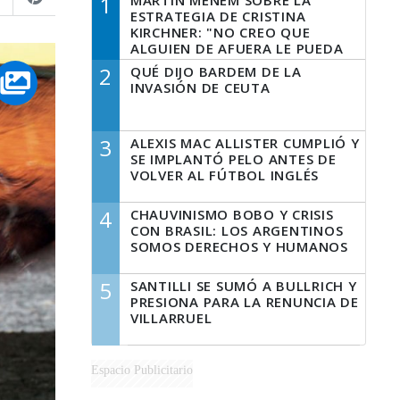
1
MARTÍN MENEM SOBRE LA
ESTRATEGIA DE CRISTINA
KIRCHNER: "NO CREO QUE
ALGUIEN DE AFUERA LE PUEDA
DECIR A LA JUSTICIA LO QUE
2
QUÉ DIJO BARDEM DE LA
TIENE QUE HACER"
INVASIÓN DE CEUTA
3
ALEXIS MAC ALLISTER CUMPLIÓ Y
SE IMPLANTÓ PELO ANTES DE
VOLVER AL FÚTBOL INGLÉS
4
CHAUVINISMO BOBO Y CRISIS
CON BRASIL: LOS ARGENTINOS
SOMOS DERECHOS Y HUMANOS
5
SANTILLI SE SUMÓ A BULLRICH Y
PRESIONA PARA LA RENUNCIA DE
VILLARRUEL
Espacio Publicitario