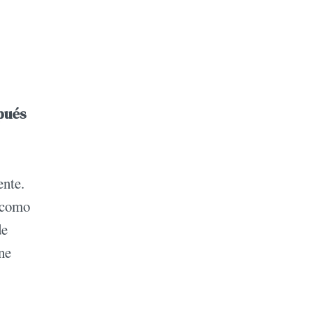
spués
ente.
, como
de
ne