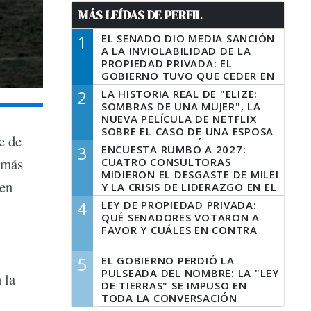
MÁS LEÍDAS DE PERFIL
1
EL SENADO DIO MEDIA SANCIÓN
A LA INVIOLABILIDAD DE LA
PROPIEDAD PRIVADA: EL
GOBIERNO TUVO QUE CEDER EN
LA LEY DEL MANEJO DEL FUEGO
2
LA HISTORIA REAL DE "ELIZE:
SOMBRAS DE UNA MUJER", LA
NUEVA PELÍCULA DE NETFLIX
SOBRE EL CASO DE UNA ESPOSA
e de
QUE DESCUARTIZÓ A SU
3
ENCUESTA RUMBO A 2027:
MARIDO
 más
CUATRO CONSULTORAS
MIDIERON EL DESGASTE DE MILEI
 en
Y LA CRISIS DE LIDERAZGO EN EL
PERONISMO
4
LEY DE PROPIEDAD PRIVADA:
QUÉ SENADORES VOTARON A
FAVOR Y CUÁLES EN CONTRA
5
EL GOBIERNO PERDIÓ LA
PULSEADA DEL NOMBRE: LA "LEY
 la
DE TIERRAS" SE IMPUSO EN
TODA LA CONVERSACIÓN
DIGITAL