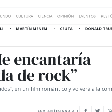
UNDO
CULTURA
CIENCIA
OPINIÓN
EVENTOS
REST
LLI
MARTÍN MENEM
CEUTA
DONALD TRU
Me encantaría
da de rock”
dos”, en un film romántico y volverá a la co
COMPARTÍ ESTA NOTA