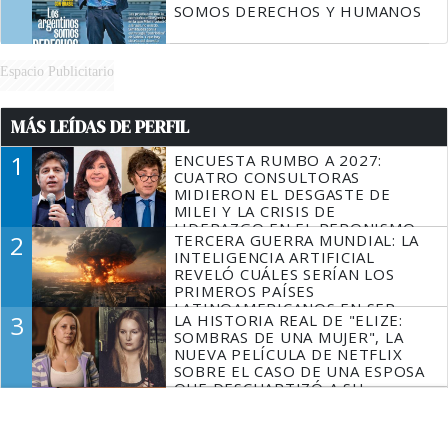
SOMOS DERECHOS Y HUMANOS
Espacio Publicitario
MÁS LEÍDAS DE PERFIL
1
ENCUESTA RUMBO A 2027:
CUATRO CONSULTORAS
MIDIERON EL DESGASTE DE
MILEI Y LA CRISIS DE
LIDERAZGO EN EL PERONISMO
2
TERCERA GUERRA MUNDIAL: LA
INTELIGENCIA ARTIFICIAL
REVELÓ CUÁLES SERÍAN LOS
PRIMEROS PAÍSES
LATINOAMERICANOS EN SER
3
LA HISTORIA REAL DE "ELIZE:
DERROTADOS
SOMBRAS DE UNA MUJER", LA
NUEVA PELÍCULA DE NETFLIX
SOBRE EL CASO DE UNA ESPOSA
QUE DESCUARTIZÓ A SU
4
RICARDO LORENZETTI SE
MARIDO
METIÓ EN EL DEBATE SOBRE LA
INHABILITACIÓN DE CRISTINA