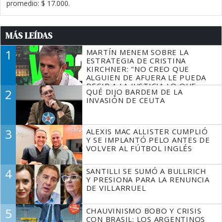
promedio: $ 17.000.
MÁS LEÍDAS
1
MARTÍN MENEM SOBRE LA
ESTRATEGIA DE CRISTINA
KIRCHNER: "NO CREO QUE
ALGUIEN DE AFUERA LE PUEDA
DECIR A LA JUSTICIA LO QUE
2
QUÉ DIJO BARDEM DE LA
TIENE QUE HACER"
INVASIÓN DE CEUTA
3
ALEXIS MAC ALLISTER CUMPLIÓ
Y SE IMPLANTÓ PELO ANTES DE
VOLVER AL FÚTBOL INGLÉS
4
SANTILLI SE SUMÓ A BULLRICH
Y PRESIONA PARA LA RENUNCIA
DE VILLARRUEL
5
CHAUVINISMO BOBO Y CRISIS
CON BRASIL: LOS ARGENTINOS