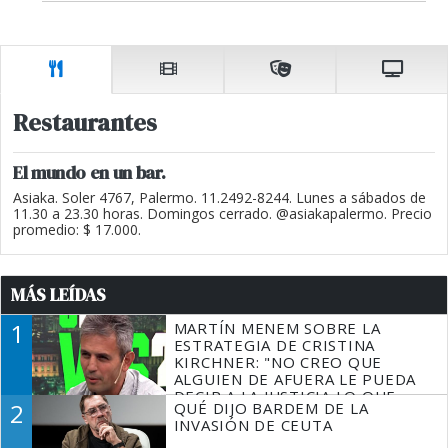
Restaurantes
El mundo en un bar.
Asiaka. Soler 4767, Palermo. 11.2492-8244. Lunes a sábados de
11.30 a 23.30 horas. Domingos cerrado. @asiakapalermo. Precio
promedio: $ 17.000.
MÁS LEÍDAS
1
MARTÍN MENEM SOBRE LA
ESTRATEGIA DE CRISTINA
KIRCHNER: "NO CREO QUE
ALGUIEN DE AFUERA LE PUEDA
DECIR A LA JUSTICIA LO QUE
2
QUÉ DIJO BARDEM DE LA
TIENE QUE HACER"
INVASIÓN DE CEUTA