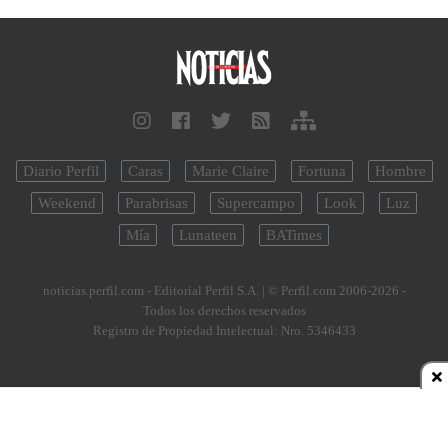
Diario Perfil
Caras
Marie Claire
Fortuna
Hombre
Weekend
Parabrisas
Supercampo
Look
Luz
Mía
Lunateen
BATimes
noticias.perfil.com - Editorial Perfil S.A.
| © Perfil.com 2006-2026 -
Todos los derechos reservados
Registro de Propiedad Intelectual: Nro. 5346433