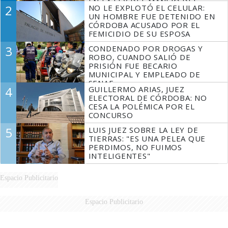
EN LA LEY DEL MANEJO DEL
2
NO LE EXPLOTÓ EL CELULAR:
FUEGO
UN HOMBRE FUE DETENIDO EN
CÓRDOBA ACUSADO POR EL
FEMICIDIO DE SU ESPOSA
3
CONDENADO POR DROGAS Y
ROBO, CUANDO SALIÓ DE
PRISIÓN FUE BECARIO
MUNICIPAL Y EMPLEADO DE
SENAF
4
GUILLERMO ARIAS, JUEZ
ELECTORAL DE CÓRDOBA: NO
CESA LA POLÉMICA POR EL
CONCURSO
5
LUIS JUEZ SOBRE LA LEY DE
TIERRAS: "ES UNA PELEA QUE
PERDIMOS, NO FUIMOS
INTELIGENTES"
Espacio Publicitario
Espacio Publicitario