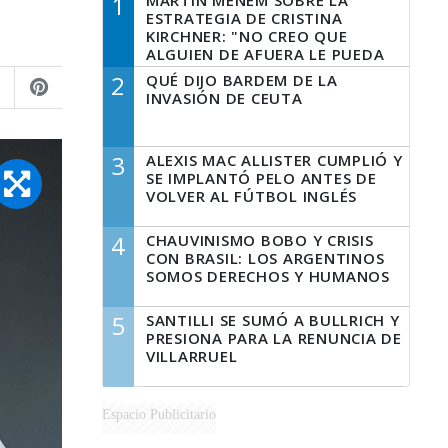
1
MARTÍN MENEM SOBRE LA
ESTRATEGIA DE CRISTINA
KIRCHNER: "NO CREO QUE
ALGUIEN DE AFUERA LE PUEDA
DECIR A LA JUSTICIA LO QUE
2
QUÉ DIJO BARDEM DE LA
TIENE QUE HACER"
INVASIÓN DE CEUTA
3
ALEXIS MAC ALLISTER CUMPLIÓ Y
SE IMPLANTÓ PELO ANTES DE
VOLVER AL FÚTBOL INGLÉS
4
CHAUVINISMO BOBO Y CRISIS
CON BRASIL: LOS ARGENTINOS
SOMOS DERECHOS Y HUMANOS
5
SANTILLI SE SUMÓ A BULLRICH Y
PRESIONA PARA LA RENUNCIA DE
VILLARRUEL
Espacio Publicitario