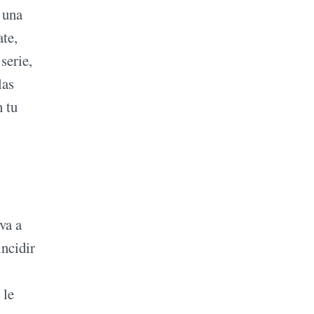
 una
te,
serie,
las
n tu
va a
ncidir
 le