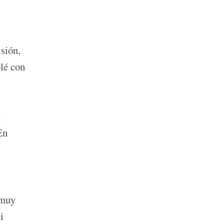
isión,
lé con
i
En
 muy
i