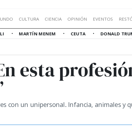
UNDO
CULTURA
CIENCIA
OPINIÓN
EVENTOS
REST
LLI
MARTÍN MENEM
CEUTA
DONALD TRU
En esta profesió
”
res con un unipersonal. Infancia, animales y q