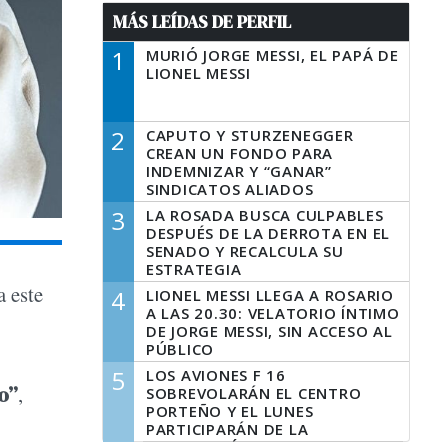
MÁS LEÍDAS DE PERFIL
1
MURIÓ JORGE MESSI, EL PAPÁ DE
LIONEL MESSI
2
CAPUTO Y STURZENEGGER
CREAN UN FONDO PARA
INDEMNIZAR Y “GANAR”
SINDICATOS ALIADOS
3
LA ROSADA BUSCA CULPABLES
DESPUÉS DE LA DERROTA EN EL
SENADO Y RECALCULA SU
ESTRATEGIA
a este
4
LIONEL MESSI LLEGA A ROSARIO
A LAS 20.30: VELATORIO ÍNTIMO
DE JORGE MESSI, SIN ACCESO AL
PÚBLICO
5
LOS AVIONES F 16
o”
,
SOBREVOLARÁN EL CENTRO
PORTEÑO Y EL LUNES
PARTICIPARÁN DE LA
CELEBRACIÓN DE LA FUERZA