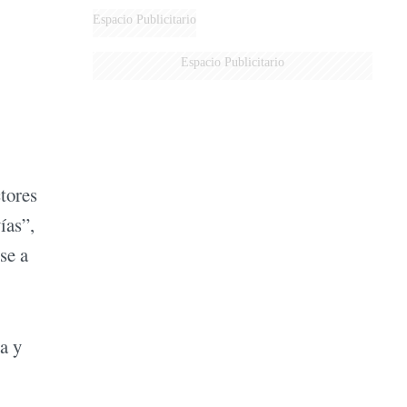
AÉREA
Espacio Publicitario
Espacio Publicitario
ctores
ías”,
se a
a y