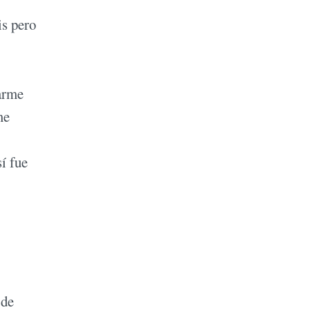
is pero
marme
me
í fue
 de