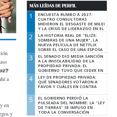
MÁS LEÍDAS DE PERFIL
1
ENCUESTA RUMBO A 2027:
CUATRO CONSULTORAS
MIDIERON EL DESGASTE DE MILEI
Y LA CRISIS DE LIDERAZGO EN EL
PERONISMO
2
LA HISTORIA REAL DE "ELIZE:
SOMBRAS DE UNA MUJER", LA
NUEVA PELÍCULA DE NETFLIX
SOBRE EL CASO DE UNA ESPOSA
ción
QUE DESCUARTIZÓ A SU
3
EL SENADO DIO MEDIA SANCIÓN
MARIDO
uso
A LA INVIOLABILIDAD DE LA
PROPIEDAD PRIVADA: EL
ñoz?
GOBIERNO TUVO QUE CEDER EN
LA LEY DEL MANEJO DEL FUEGO
4
LEY DE PROPIEDAD PRIVADA:
ahí a
QUÉ SENADORES VOTARON A
FAVOR Y CUÁLES EN CONTRA
5
EL GOBIERNO PERDIÓ LA
PULSEADA DEL NOMBRE: LA "LEY
 y en
DE TIERRAS" SE IMPUSO EN
TODA LA CONVERSACIÓN
egos y
DIGITAL