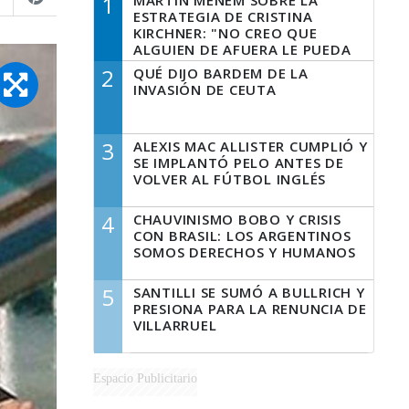
1
MARTÍN MENEM SOBRE LA
ESTRATEGIA DE CRISTINA
KIRCHNER: "NO CREO QUE
ALGUIEN DE AFUERA LE PUEDA
DECIR A LA JUSTICIA LO QUE
2
QUÉ DIJO BARDEM DE LA
TIENE QUE HACER"
INVASIÓN DE CEUTA
3
ALEXIS MAC ALLISTER CUMPLIÓ Y
SE IMPLANTÓ PELO ANTES DE
VOLVER AL FÚTBOL INGLÉS
4
CHAUVINISMO BOBO Y CRISIS
CON BRASIL: LOS ARGENTINOS
SOMOS DERECHOS Y HUMANOS
5
SANTILLI SE SUMÓ A BULLRICH Y
PRESIONA PARA LA RENUNCIA DE
VILLARRUEL
Espacio Publicitario