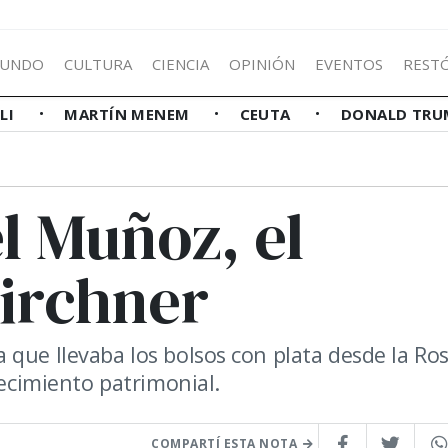
UNDO
CULTURA
CIENCIA
OPINIÓN
EVENTOS
REST
LLI
MARTÍN MENEM
CEUTA
DONALD TRU
l Muñoz, el
Kirchner
 que llevaba los bolsos con plata desde la Ro
recimiento patrimonial.
COMPARTÍ ESTA NOTA