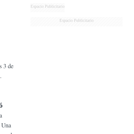
Espacio Publicitario
Espacio Publicitario
s 3 de
.
ó
a
. Una