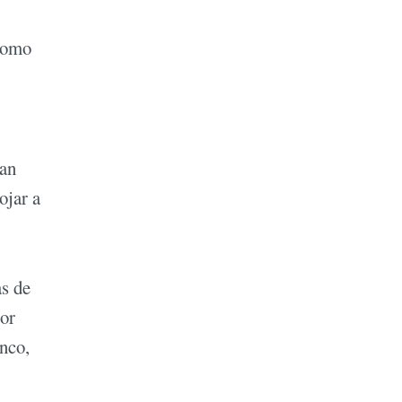
como
San
ojar a
s de
tor
anco,