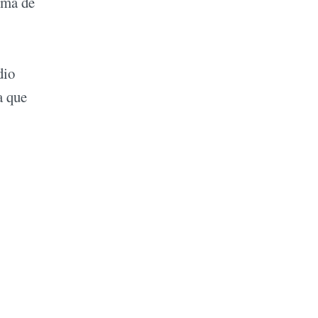
orma de
dio
a que