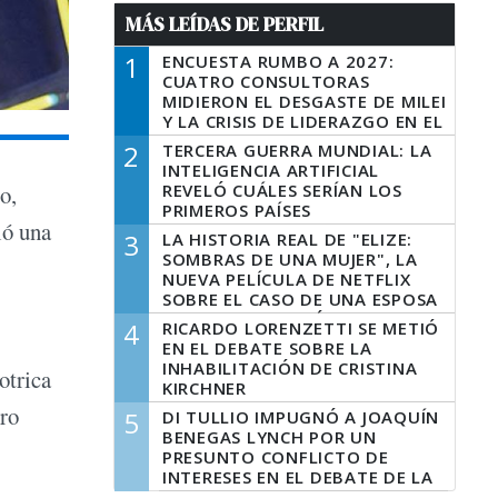
MÁS LEÍDAS DE PERFIL
1
ENCUESTA RUMBO A 2027:
CUATRO CONSULTORAS
MIDIERON EL DESGASTE DE MILEI
Y LA CRISIS DE LIDERAZGO EN EL
PERONISMO
2
TERCERA GUERRA MUNDIAL: LA
INTELIGENCIA ARTIFICIAL
REVELÓ CUÁLES SERÍAN LOS
o,
PRIMEROS PAÍSES
ió una
LATINOAMERICANOS EN SER
3
LA HISTORIA REAL DE "ELIZE:
DERROTADOS
SOMBRAS DE UNA MUJER", LA
NUEVA PELÍCULA DE NETFLIX
SOBRE EL CASO DE UNA ESPOSA
QUE DESCUARTIZÓ A SU
4
RICARDO LORENZETTI SE METIÓ
MARIDO
EN EL DEBATE SOBRE LA
INHABILITACIÓN DE CRISTINA
otrica
KIRCHNER
tro
5
DI TULLIO IMPUGNÓ A JOAQUÍN
BENEGAS LYNCH POR UN
PRESUNTO CONFLICTO DE
INTERESES EN EL DEBATE DE LA
LEY DE TIERRAS