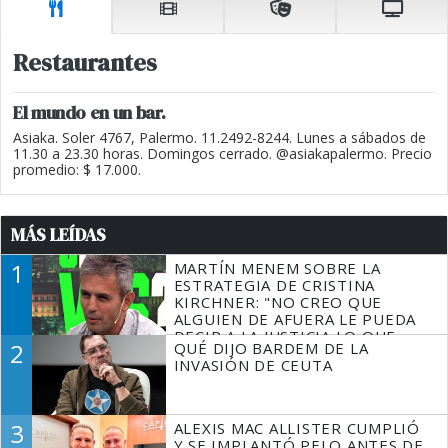
Restaurantes
El mundo en un bar.
Asiaka. Soler 4767, Palermo. 11.2492-8244. Lunes a sábados de
11.30 a 23.30 horas. Domingos cerrado. @asiakapalermo. Precio
promedio: $ 17.000.
MÁS LEÍDAS
1
MARTÍN MENEM SOBRE LA
ESTRATEGIA DE CRISTINA
KIRCHNER: "NO CREO QUE
ALGUIEN DE AFUERA LE PUEDA
DECIR A LA JUSTICIA LO QUE
2
QUÉ DIJO BARDEM DE LA
TIENE QUE HACER"
INVASIÓN DE CEUTA
3
ALEXIS MAC ALLISTER CUMPLIÓ
Y SE IMPLANTÓ PELO ANTES DE