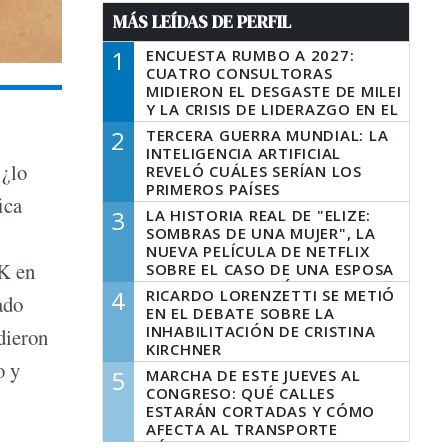
MÁS LEÍDAS DE PERFIL
1
ENCUESTA RUMBO A 2027:
CUATRO CONSULTORAS
MIDIERON EL DESGASTE DE MILEI
Y LA CRISIS DE LIDERAZGO EN EL
PERONISMO
2
TERCERA GUERRA MUNDIAL: LA
INTELIGENCIA ARTIFICIAL
 ¿lo
REVELÓ CUÁLES SERÍAN LOS
PRIMEROS PAÍSES
ica
LATINOAMERICANOS EN SER
3
LA HISTORIA REAL DE "ELIZE:
DERROTADOS
SOMBRAS DE UNA MUJER", LA
NUEVA PELÍCULA DE NETFLIX
 K en
SOBRE EL CASO DE UNA ESPOSA
QUE DESCUARTIZÓ A SU
4
RICARDO LORENZETTI SE METIÓ
ado
MARIDO
EN EL DEBATE SOBRE LA
INHABILITACIÓN DE CRISTINA
dieron
KIRCHNER
o y
5
MARCHA DE ESTE JUEVES AL
CONGRESO: QUÉ CALLES
ESTARÁN CORTADAS Y CÓMO
AFECTA AL TRANSPORTE
PÚBLICO