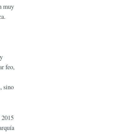
en muy
ca.
uy
r feo,
, sino
l 2015
arquía