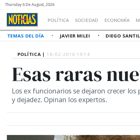
Thursday 6 De August, 2026
POLÍTICA
SOCIEDAD
ECONOMÍA
M
TEMAS DEL DÍA
JAVIER MILEI
DIEGO SANTI
POLÍTICA |
18-02-2016 19:14
Esas raras nu
Los ex funcionarios se dejaron crecer los 
y dejadez. Opinan los expertos.