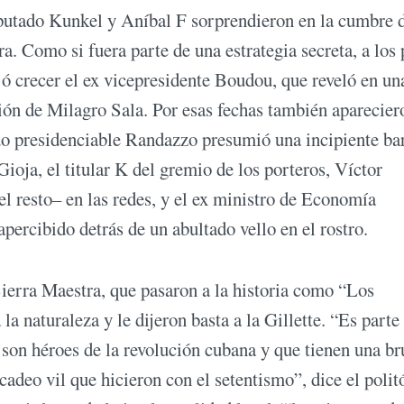
putado Kunkel y Aníbal F sorprendieron en la cumbre d
a. Como si fuera parte de una estrategia secreta, a los
jó crecer el ex vicepresidente Boudou, que reveló en un
ción de Milagro Sala. Por esas fechas también aparecier
rado presidenciable Randazzo presumió una incipiente ba
ioja, el titular K del gremio de los porteros, Víctor
l resto– en las redes, y el ex ministro de Economía
ercibido detrás de un abultado vello en el rostro.
Sierra Maestra, que pasaron a la historia como “Los
la naturaleza y le dijeron basta a la Gillette. “Es parte
 son héroes de la revolución cubana y que tienen una br
cadeo vil que hicieron con el setentismo”, dice el polit