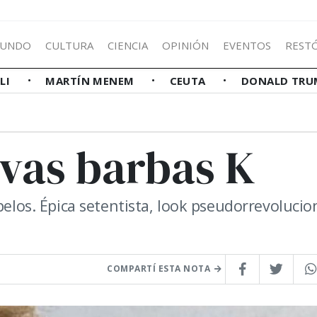
UNDO
CULTURA
CIENCIA
OPINIÓN
EVENTOS
REST
LLI
MARTÍN MENEM
CEUTA
DONALD TRU
evas barbas K
pelos. Épica setentista, look pseudorrevolucio
COMPARTÍ ESTA NOTA