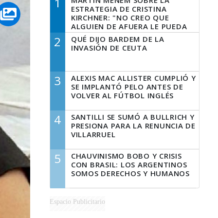
1
MARTÍN MENEM SOBRE LA
ESTRATEGIA DE CRISTINA
KIRCHNER: "NO CREO QUE
ALGUIEN DE AFUERA LE PUEDA
DECIR A LA JUSTICIA LO QUE
2
QUÉ DIJO BARDEM DE LA
TIENE QUE HACER"
INVASIÓN DE CEUTA
3
ALEXIS MAC ALLISTER CUMPLIÓ Y
SE IMPLANTÓ PELO ANTES DE
VOLVER AL FÚTBOL INGLÉS
4
SANTILLI SE SUMÓ A BULLRICH Y
PRESIONA PARA LA RENUNCIA DE
VILLARRUEL
5
CHAUVINISMO BOBO Y CRISIS
CON BRASIL: LOS ARGENTINOS
SOMOS DERECHOS Y HUMANOS
Espacio Publicitario