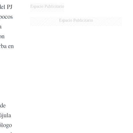
el PJ
Espacio Publicitario
 pocos
Espacio Publicitario
a
on
rba en
 de
újula
ólogo