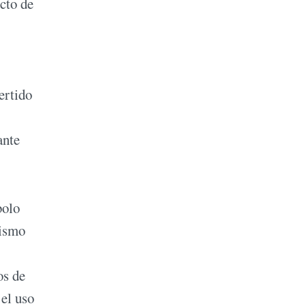
ucto de
ertido
ante
bolo
lismo
os de
 el uso