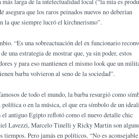
 más larga de la intelectualidad local (“la mía es prod
dé asegura que los raros peinados nuevos no deberían
n la que siempre lucró el kirchnerismo”.
mbio. “Es una sobreactuación del ex funcionario reconv
e de una estrategia de mostrar que, ya sin poder, estos
adores y para eso mantienen el mismo look que un milit
tienen barba volvieron al seno de la sociedad”.
famosos de todo el mundo, la barba resurgió como sím
, política o en la música, el que era símbolo de un idea
n el antiguo Egipto reflotó como el nuevo detalle chic
iel Lavezzi, Marcelo Tinelli y Ricky Martin son algun
os tiempos. Pero jamás en políticos. “No es aconsejable