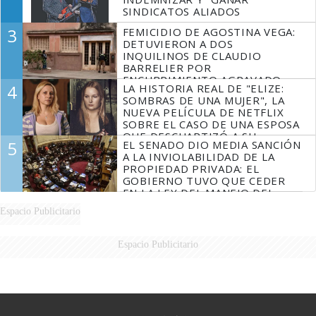
SINDICATOS ALIADOS
3
FEMICIDIO DE AGOSTINA VEGA:
DETUVIERON A DOS
INQUILINOS DE CLAUDIO
BARRELIER POR
ENCUBRIMIENTO AGRAVADO
4
LA HISTORIA REAL DE "ELIZE:
SOMBRAS DE UNA MUJER", LA
NUEVA PELÍCULA DE NETFLIX
SOBRE EL CASO DE UNA ESPOSA
QUE DESCUARTIZÓ A SU
5
EL SENADO DIO MEDIA SANCIÓN
MARIDO
A LA INVIOLABILIDAD DE LA
PROPIEDAD PRIVADA: EL
GOBIERNO TUVO QUE CEDER
EN LA LEY DEL MANEJO DEL
FUEGO
Espacio Publicitario
Espacio Publicitario