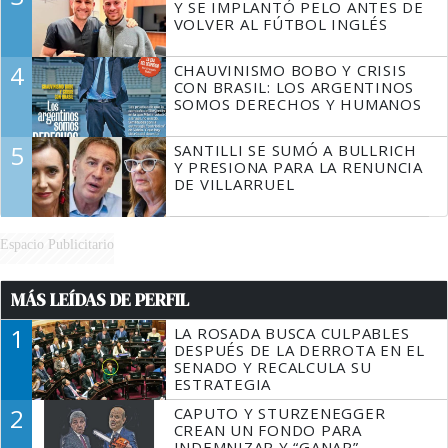
Y SE IMPLANTÓ PELO ANTES DE
VOLVER AL FÚTBOL INGLÉS
4
CHAUVINISMO BOBO Y CRISIS
CON BRASIL: LOS ARGENTINOS
SOMOS DERECHOS Y HUMANOS
5
SANTILLI SE SUMÓ A BULLRICH
Y PRESIONA PARA LA RENUNCIA
DE VILLARRUEL
Espacio Publicitario
MÁS LEÍDAS DE PERFIL
1
LA ROSADA BUSCA CULPABLES
DESPUÉS DE LA DERROTA EN EL
SENADO Y RECALCULA SU
ESTRATEGIA
2
CAPUTO Y STURZENEGGER
CREAN UN FONDO PARA
INDEMNIZAR Y “GANAR”