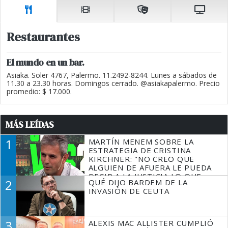
Restaurantes
El mundo en un bar.
Asiaka. Soler 4767, Palermo. 11.2492-8244. Lunes a sábados de
11.30 a 23.30 horas. Domingos cerrado. @asiakapalermo. Precio
promedio: $ 17.000.
MÁS LEÍDAS
1
MARTÍN MENEM SOBRE LA
ESTRATEGIA DE CRISTINA
KIRCHNER: "NO CREO QUE
ALGUIEN DE AFUERA LE PUEDA
DECIR A LA JUSTICIA LO QUE
2
QUÉ DIJO BARDEM DE LA
TIENE QUE HACER"
INVASIÓN DE CEUTA
3
ALEXIS MAC ALLISTER CUMPLIÓ