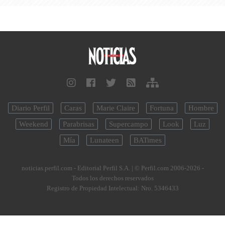
Diario Perfil
Caras
Marie Claire
Fortuna
Hombre
Weekend
Parabrisas
Supercampo
Look
Luz
Mía
Lunateen
BATimes
noticias.perfil.com - Editorial Perfil S.A.
| © Perfil.com 2006-2026 -
Todos los derechos reservados
Registro de Propiedad Intelectual: Nro. 5346433