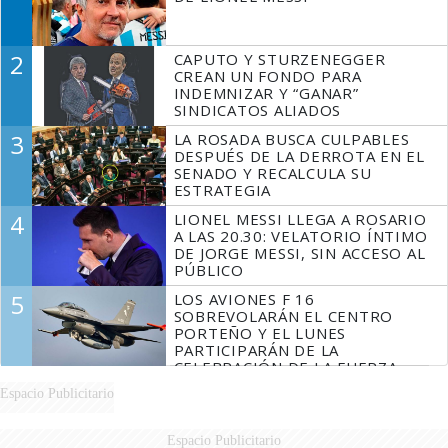
2
CAPUTO Y STURZENEGGER
CREAN UN FONDO PARA
INDEMNIZAR Y “GANAR”
SINDICATOS ALIADOS
3
LA ROSADA BUSCA CULPABLES
DESPUÉS DE LA DERROTA EN EL
SENADO Y RECALCULA SU
ESTRATEGIA
4
LIONEL MESSI LLEGA A ROSARIO
A LAS 20.30: VELATORIO ÍNTIMO
DE JORGE MESSI, SIN ACCESO AL
PÚBLICO
5
LOS AVIONES F 16
SOBREVOLARÁN EL CENTRO
PORTEÑO Y EL LUNES
PARTICIPARÁN DE LA
CELEBRACIÓN DE LA FUERZA
AÉREA
Espacio Publicitario
Espacio Publicitario