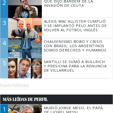
2
QUÉ DIJO BARDEM DE LA
TIENE QUE HACER"
INVASIÓN DE CEUTA
3
ALEXIS MAC ALLISTER CUMPLIÓ
Y SE IMPLANTÓ PELO ANTES DE
VOLVER AL FÚTBOL INGLÉS
4
CHAUVINISMO BOBO Y CRISIS
CON BRASIL: LOS ARGENTINOS
SOMOS DERECHOS Y HUMANOS
5
SANTILLI SE SUMÓ A BULLRICH
Y PRESIONA PARA LA RENUNCIA
DE VILLARRUEL
Espacio Publicitario
MÁS LEÍDAS DE PERFIL
1
MURIÓ JORGE MESSI, EL PAPÁ
DE LIONEL MESSI