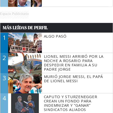
Espacio Publicitario
MÁS LEÍDAS DE PERFIL
1
ALGO PASÓ
2
LIONEL MESSI ARRIBÓ POR LA
NOCHE A ROSARIO PARA
DESPEDIR EN FAMILIA A SU
PADRE JORGE
3
MURIÓ JORGE MESSI, EL PAPÁ
DE LIONEL MESSI
4
CAPUTO Y STURZENEGGER
CREAN UN FONDO PARA
INDEMNIZAR Y “GANAR”
SINDICATOS ALIADOS