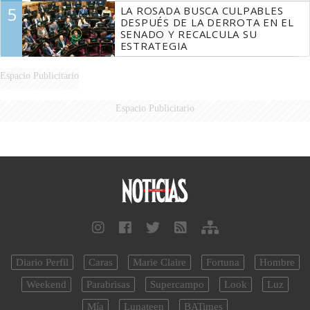
5
LA ROSADA BUSCA CULPABLES
DESPUÉS DE LA DERROTA EN EL
SENADO Y RECALCULA SU
ESTRATEGIA
Espacio Publicitario
Espacio Publicitario
Diario Perfil
Caras
Marie Claire
Fortuna
Hombre
Weekend
Parabrisas
Supercampo
Look
Luz
Mía
Lunateen
BATimes