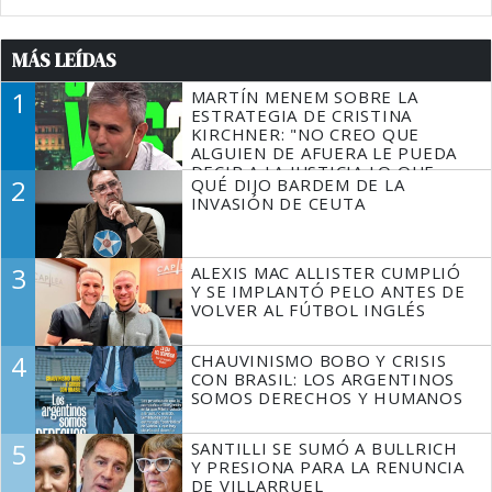
MÁS LEÍDAS
1
MARTÍN MENEM SOBRE LA
ESTRATEGIA DE CRISTINA
KIRCHNER: "NO CREO QUE
ALGUIEN DE AFUERA LE PUEDA
DECIR A LA JUSTICIA LO QUE
2
QUÉ DIJO BARDEM DE LA
TIENE QUE HACER"
INVASIÓN DE CEUTA
3
ALEXIS MAC ALLISTER CUMPLIÓ
Y SE IMPLANTÓ PELO ANTES DE
VOLVER AL FÚTBOL INGLÉS
4
CHAUVINISMO BOBO Y CRISIS
CON BRASIL: LOS ARGENTINOS
SOMOS DERECHOS Y HUMANOS
5
SANTILLI SE SUMÓ A BULLRICH
Y PRESIONA PARA LA RENUNCIA
DE VILLARRUEL