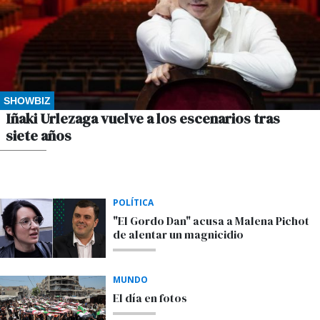
SHOWBIZ
Iñaki Urlezaga vuelve a los escenarios tras
siete años
POR M.S.
POLÍTICA
"El Gordo Dan" acusa a Malena Pichot
de alentar un magnicidio
MUNDO
El día en fotos