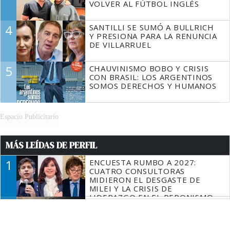
VOLVER AL FÚTBOL INGLÉS
4
SANTILLI SE SUMÓ A BULLRICH
Y PRESIONA PARA LA RENUNCIA
DE VILLARRUEL
5
CHAUVINISMO BOBO Y CRISIS
CON BRASIL: LOS ARGENTINOS
SOMOS DERECHOS Y HUMANOS
Espacio Publicitario
MÁS LEÍDAS DE PERFIL
1
ENCUESTA RUMBO A 2027:
CUATRO CONSULTORAS
MIDIERON EL DESGASTE DE
MILEI Y LA CRISIS DE
LIDERAZGO EN EL PERONISMO
2
TERCERA GUERRA MUNDIAL: LA
INTELIGENCIA ARTIFICIAL
REVELÓ CUÁLES SERÍAN LOS
PRIMEROS PAÍSES