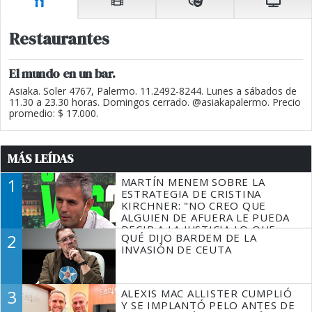
Restaurantes
El mundo en un bar.
Asiaka. Soler 4767, Palermo. 11.2492-8244. Lunes a sábados de
11.30 a 23.30 horas. Domingos cerrado. @asiakapalermo. Precio
promedio: $ 17.000.
MÁS LEÍDAS
1
MARTÍN MENEM SOBRE LA
ESTRATEGIA DE CRISTINA
KIRCHNER: "NO CREO QUE
ALGUIEN DE AFUERA LE PUEDA
DECIR A LA JUSTICIA LO QUE
2
QUÉ DIJO BARDEM DE LA
TIENE QUE HACER"
INVASIÓN DE CEUTA
3
ALEXIS MAC ALLISTER CUMPLIÓ
Y SE IMPLANTÓ PELO ANTES DE