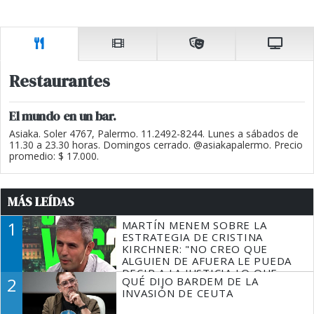
Restaurantes
El mundo en un bar.
Asiaka. Soler 4767, Palermo. 11.2492-8244. Lunes a sábados de
11.30 a 23.30 horas. Domingos cerrado. @asiakapalermo. Precio
promedio: $ 17.000.
MÁS LEÍDAS
1
MARTÍN MENEM SOBRE LA
ESTRATEGIA DE CRISTINA
KIRCHNER: "NO CREO QUE
ALGUIEN DE AFUERA LE PUEDA
DECIR A LA JUSTICIA LO QUE
2
QUÉ DIJO BARDEM DE LA
TIENE QUE HACER"
INVASIÓN DE CEUTA