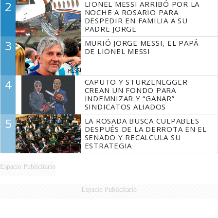
2
LIONEL MESSI ARRIBÓ POR LA
NOCHE A ROSARIO PARA
DESPEDIR EN FAMILIA A SU
PADRE JORGE
3
MURIÓ JORGE MESSI, EL PAPÁ
DE LIONEL MESSI
4
CAPUTO Y STURZENEGGER
CREAN UN FONDO PARA
INDEMNIZAR Y “GANAR”
SINDICATOS ALIADOS
5
LA ROSADA BUSCA CULPABLES
DESPUÉS DE LA DERROTA EN EL
SENADO Y RECALCULA SU
ESTRATEGIA
Espacio Publicitario
Espacio Publicitario