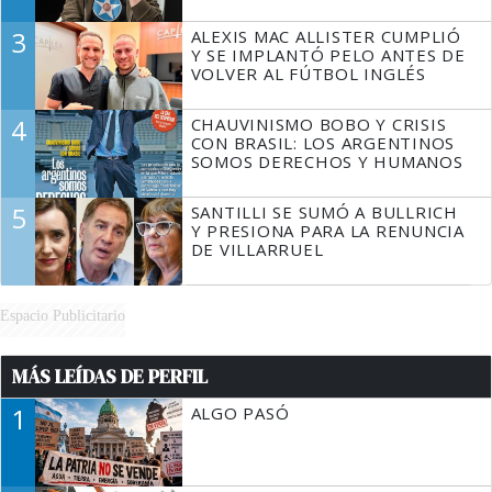
3
ALEXIS MAC ALLISTER CUMPLIÓ
Y SE IMPLANTÓ PELO ANTES DE
VOLVER AL FÚTBOL INGLÉS
4
CHAUVINISMO BOBO Y CRISIS
CON BRASIL: LOS ARGENTINOS
SOMOS DERECHOS Y HUMANOS
5
SANTILLI SE SUMÓ A BULLRICH
Y PRESIONA PARA LA RENUNCIA
DE VILLARRUEL
Espacio Publicitario
MÁS LEÍDAS DE PERFIL
1
ALGO PASÓ