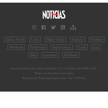
Diario Perfil
Caras
Marie Claire
Fortuna
Hombre
Weekend
Parabrisas
Supercampo
Look
Luz
Mía
Lunateen
BATimes
noticias.perfil.com - Editorial Perfil S.A.
| © Perfil.com 2006-2026 -
Todos los derechos reservados
Registro de Propiedad Intelectual: Nro. 5346433