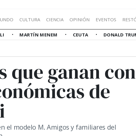
UNDO
CULTURA
CIENCIA
OPINIÓN
EVENTOS
REST
LLI
MARTÍN MENEM
CEUTA
DONALD TRU
os que ganan con
económicas de
i
n el modelo M. Amigos y familiares del
n.