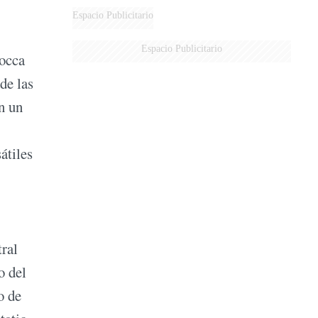
Espacio Publicitario
Espacio Publicitario
Rocca
de las
n un
átiles
ral
o del
o de