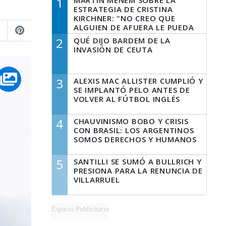
1
MARTÍN MENEM SOBRE LA
ESTRATEGIA DE CRISTINA
KIRCHNER: "NO CREO QUE
ALGUIEN DE AFUERA LE PUEDA
DECIR A LA JUSTICIA LO QUE
2
QUÉ DIJO BARDEM DE LA
TIENE QUE HACER"
INVASIÓN DE CEUTA
3
ALEXIS MAC ALLISTER CUMPLIÓ Y
SE IMPLANTÓ PELO ANTES DE
VOLVER AL FÚTBOL INGLÉS
4
CHAUVINISMO BOBO Y CRISIS
CON BRASIL: LOS ARGENTINOS
SOMOS DERECHOS Y HUMANOS
5
SANTILLI SE SUMÓ A BULLRICH Y
PRESIONA PARA LA RENUNCIA DE
VILLARRUEL
Espacio Publicitario