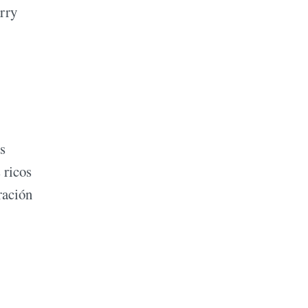
rry
s
 ricos
ración