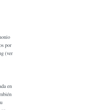
monio
os por
ng (ver
ada en
ambién
su