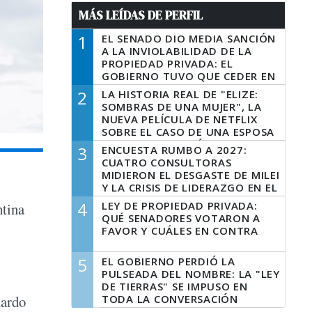
MÁS LEÍDAS DE PERFIL
1
EL SENADO DIO MEDIA SANCIÓN
A LA INVIOLABILIDAD DE LA
PROPIEDAD PRIVADA: EL
GOBIERNO TUVO QUE CEDER EN
LA LEY DEL MANEJO DEL FUEGO
2
LA HISTORIA REAL DE "ELIZE:
SOMBRAS DE UNA MUJER", LA
NUEVA PELÍCULA DE NETFLIX
SOBRE EL CASO DE UNA ESPOSA
QUE DESCUARTIZÓ A SU
3
ENCUESTA RUMBO A 2027:
MARIDO
CUATRO CONSULTORAS
MIDIERON EL DESGASTE DE MILEI
Y LA CRISIS DE LIDERAZGO EN EL
PERONISMO
4
LEY DE PROPIEDAD PRIVADA:
ntina
QUÉ SENADORES VOTARON A
FAVOR Y CUÁLES EN CONTRA
5
EL GOBIERNO PERDIÓ LA
PULSEADA DEL NOMBRE: LA "LEY
DE TIERRAS" SE IMPUSO EN
TODA LA CONVERSACIÓN
uardo
DIGITAL