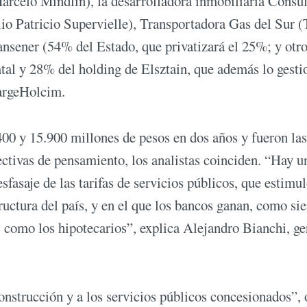
rcelo Mindlin), la desarrolladora inmobiliaria Consul
lio Patricio Supervielle), Transportadora Gas del Sur 
Transener (54% del Estado, que privatizará el 25%; y ot
al y 28% del holding de Elsztain, que además lo gesti
fargeHolcim.
00 y 15.900 millones de pesos en dos años y fueron la
ctivas de pensamiento, los analistas coinciden. “Hay u
fasaje de las tarifas de servicios públicos, que estimu
tructura del país, y en el que los bancos ganan, como si
como los hipotecarios”, explica Alejandro Bianchi, ge
onstrucción y a los servicios públicos concesionados”, 