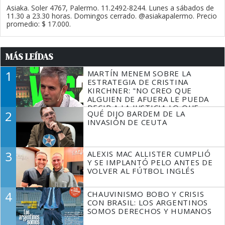
Asiaka. Soler 4767, Palermo. 11.2492-8244. Lunes a sábados de
11.30 a 23.30 horas. Domingos cerrado. @asiakapalermo. Precio
promedio: $ 17.000.
MÁS LEÍDAS
1
MARTÍN MENEM SOBRE LA
ESTRATEGIA DE CRISTINA
KIRCHNER: "NO CREO QUE
ALGUIEN DE AFUERA LE PUEDA
DECIR A LA JUSTICIA LO QUE
2
QUÉ DIJO BARDEM DE LA
TIENE QUE HACER"
INVASIÓN DE CEUTA
3
ALEXIS MAC ALLISTER CUMPLIÓ
Y SE IMPLANTÓ PELO ANTES DE
VOLVER AL FÚTBOL INGLÉS
4
CHAUVINISMO BOBO Y CRISIS
CON BRASIL: LOS ARGENTINOS
SOMOS DERECHOS Y HUMANOS