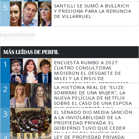
5
SANTILLI SE SUMÓ A BULLRICH
Y PRESIONA PARA LA RENUNCIA
DE VILLARRUEL
Espacio Publicitario
MÁS LEÍDAS DE PERFIL
1
ENCUESTA RUMBO A 2027:
CUATRO CONSULTORAS
MIDIERON EL DESGASTE DE
MILEI Y LA CRISIS DE
LIDERAZGO EN EL PERONISMO
2
LA HISTORIA REAL DE "ELIZE:
SOMBRAS DE UNA MUJER", LA
NUEVA PELÍCULA DE NETFLIX
SOBRE EL CASO DE UNA ESPOSA
QUE DESCUARTIZÓ A SU
3
EL SENADO DIO MEDIA SANCIÓN
MARIDO
A LA INVIOLABILIDAD DE LA
PROPIEDAD PRIVADA: EL
GOBIERNO TUVO QUE CEDER
EN LA LEY DEL MANEJO DEL
4
LEY DE PROPIEDAD PRIVADA:
FUEGO