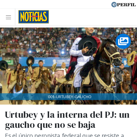
001-URTUBEY-GAUCHO
Urtubey y la interna del PJ: un
gaucho que no se baja
Es el único peronista federal que se resiste a