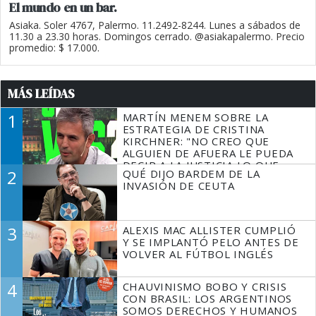
El mundo en un bar.
Asiaka. Soler 4767, Palermo. 11.2492-8244. Lunes a sábados de
11.30 a 23.30 horas. Domingos cerrado. @asiakapalermo. Precio
promedio: $ 17.000.
MÁS LEÍDAS
1
MARTÍN MENEM SOBRE LA
ESTRATEGIA DE CRISTINA
KIRCHNER: "NO CREO QUE
ALGUIEN DE AFUERA LE PUEDA
DECIR A LA JUSTICIA LO QUE
2
QUÉ DIJO BARDEM DE LA
TIENE QUE HACER"
INVASIÓN DE CEUTA
3
ALEXIS MAC ALLISTER CUMPLIÓ
Y SE IMPLANTÓ PELO ANTES DE
VOLVER AL FÚTBOL INGLÉS
4
CHAUVINISMO BOBO Y CRISIS
CON BRASIL: LOS ARGENTINOS
SOMOS DERECHOS Y HUMANOS