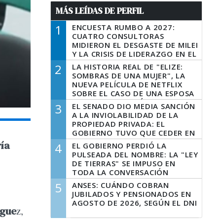
MÁS LEÍDAS DE PERFIL
1
ENCUESTA RUMBO A 2027:
CUATRO CONSULTORAS
MIDIERON EL DESGASTE DE MILEI
Y LA CRISIS DE LIDERAZGO EN EL
PERONISMO
2
LA HISTORIA REAL DE "ELIZE:
SOMBRAS DE UNA MUJER", LA
NUEVA PELÍCULA DE NETFLIX
SOBRE EL CASO DE UNA ESPOSA
QUE DESCUARTIZÓ A SU
3
EL SENADO DIO MEDIA SANCIÓN
MARIDO
A LA INVIOLABILIDAD DE LA
PROPIEDAD PRIVADA: EL
GOBIERNO TUVO QUE CEDER EN
LA LEY DEL MANEJO DEL FUEGO
ía
4
EL GOBIERNO PERDIÓ LA
PULSEADA DEL NOMBRE: LA "LEY
DE TIERRAS" SE IMPUSO EN
TODA LA CONVERSACIÓN
DIGITAL
5
ANSES: CUÁNDO COBRAN
JUBILADOS Y PENSIONADOS EN
AGOSTO DE 2026, SEGÚN EL DNI
ígue
z,