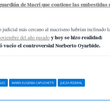
guardián de Macri que contiene las embestidas 
o judicial más cercano al macrismo habrían inclinado l
 noviembre del año pasado
y hoy se hizo realidad:
jó vacío el controversial Norberto Oyarbide.
LICI
MARÍA EUGENIA CAPUCHETTI
JUEZA FEDERAL