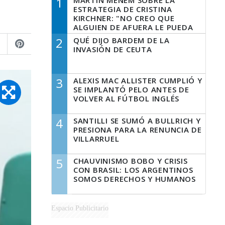
1
MARTÍN MENEM SOBRE LA
ESTRATEGIA DE CRISTINA
KIRCHNER: "NO CREO QUE
ALGUIEN DE AFUERA LE PUEDA
DECIR A LA JUSTICIA LO QUE
2
QUÉ DIJO BARDEM DE LA
TIENE QUE HACER"
INVASIÓN DE CEUTA
3
ALEXIS MAC ALLISTER CUMPLIÓ Y
SE IMPLANTÓ PELO ANTES DE
VOLVER AL FÚTBOL INGLÉS
4
SANTILLI SE SUMÓ A BULLRICH Y
PRESIONA PARA LA RENUNCIA DE
VILLARRUEL
5
CHAUVINISMO BOBO Y CRISIS
CON BRASIL: LOS ARGENTINOS
SOMOS DERECHOS Y HUMANOS
Espacio Publicitario