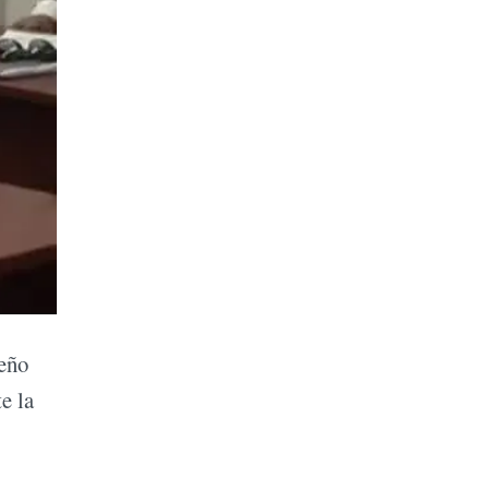
teño
e la