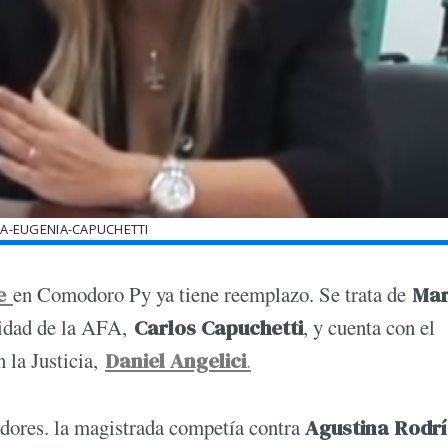
IA-EUGENIA-CAPUCHETTI
e
en Comodoro Py ya tiene reemplazo. Se trata de
Mar
uridad de la AFA,
Carlos Capuchetti
, y cuenta con el
 la Justicia,
Daniel Angelici
.
ores. la magistrada competía contra
Agustina Rodr