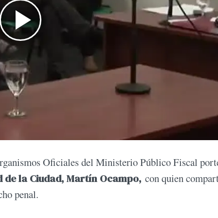
Organismos Oficiales del Ministerio Público Fiscal por
ad de la Ciudad, Martín Ocampo,
con quien compart
cho penal.