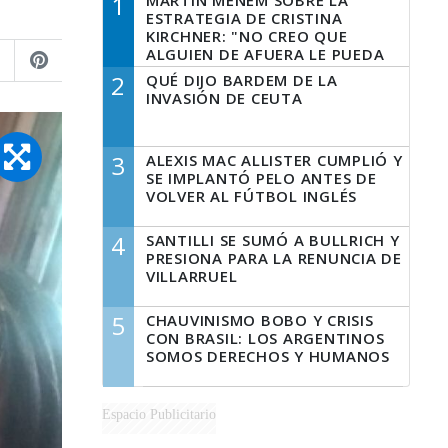
1
MARTÍN MENEM SOBRE LA
ESTRATEGIA DE CRISTINA
KIRCHNER: "NO CREO QUE
ALGUIEN DE AFUERA LE PUEDA
DECIR A LA JUSTICIA LO QUE
2
QUÉ DIJO BARDEM DE LA
TIENE QUE HACER"
INVASIÓN DE CEUTA
3
ALEXIS MAC ALLISTER CUMPLIÓ Y
SE IMPLANTÓ PELO ANTES DE
VOLVER AL FÚTBOL INGLÉS
4
SANTILLI SE SUMÓ A BULLRICH Y
PRESIONA PARA LA RENUNCIA DE
VILLARRUEL
5
CHAUVINISMO BOBO Y CRISIS
CON BRASIL: LOS ARGENTINOS
SOMOS DERECHOS Y HUMANOS
Espacio Publicitario