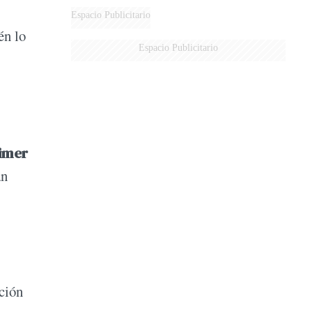
Espacio Publicitario
én lo
Espacio Publicitario
rimer
an
cción