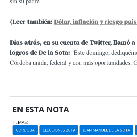
sin su padre.
(Leer también:
Dólar, inflación y riesgo pa
Días atrás, en su cuenta de Twitter, llamó 
logros de De la Sota:
"Este domingo, dediquémosl
Córdoba unida, federal y con más oportunidades. G
EN ESTA NOTA
TEMAS:
CORDOBA
ELECCIONES 2019
JUAN MANUEL DE LA SOTA