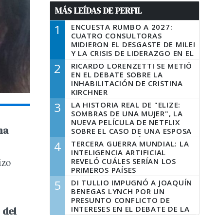
MÁS LEÍDAS DE PERFIL
1
ENCUESTA RUMBO A 2027:
CUATRO CONSULTORAS
MIDIERON EL DESGASTE DE MILEI
Y LA CRISIS DE LIDERAZGO EN EL
PERONISMO
2
RICARDO LORENZETTI SE METIÓ
EN EL DEBATE SOBRE LA
INHABILITACIÓN DE CRISTINA
KIRCHNER
3
LA HISTORIA REAL DE "ELIZE:
SOMBRAS DE UNA MUJER", LA
NUEVA PELÍCULA DE NETFLIX
na
SOBRE EL CASO DE UNA ESPOSA
QUE DESCUARTIZÓ A SU
4
TERCERA GUERRA MUNDIAL: LA
MARIDO
INTELIGENCIA ARTIFICIAL
izo
REVELÓ CUÁLES SERÍAN LOS
PRIMEROS PAÍSES
LATINOAMERICANOS EN SER
5
DI TULLIO IMPUGNÓ A JOAQUÍN
DERROTADOS
BENEGAS LYNCH POR UN
PRESUNTO CONFLICTO DE
INTERESES EN EL DEBATE DE LA
 del
LEY DE TIERRAS