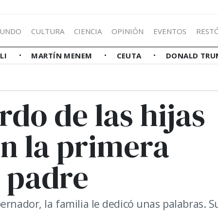
UNDO
CULTURA
CIENCIA
OPINIÓN
EVENTOS
REST
LLI
MARTÍN MENEM
CEUTA
DONALD TRU
do de las hijas
en la primera
u padre
ernador, la familia le dedicó unas palabras. S