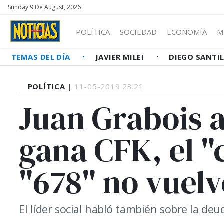
Sunday 9 De August, 2026
POLÍTICA
SOCIEDAD
ECONOMÍA
M
TEMAS DEL DÍA
JAVIER MILEI
DIEGO SANTI
POLÍTICA |
11-05-2019 23:21
Juan Grabois a
gana CFK, el "
"678" no vuel
El líder social habló también sobre la deuda