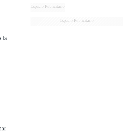
AÉREA
Espacio Publicitario
Espacio Publicitario
 la
nar