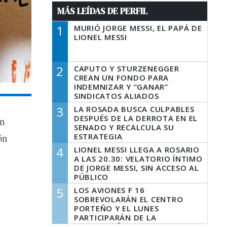
MÁS LEÍDAS DE PERFIL
1
MURIÓ JORGE MESSI, EL PAPÁ DE
LIONEL MESSI
2
CAPUTO Y STURZENEGGER
CREAN UN FONDO PARA
INDEMNIZAR Y “GANAR”
SINDICATOS ALIADOS
3
LA ROSADA BUSCA CULPABLES
DESPUÉS DE LA DERROTA EN EL
un
SENADO Y RECALCULA SU
ón
ESTRATEGIA
4
LIONEL MESSI LLEGA A ROSARIO
A LAS 20.30: VELATORIO ÍNTIMO
DE JORGE MESSI, SIN ACCESO AL
PÚBLICO
5
LOS AVIONES F 16
SOBREVOLARÁN EL CENTRO
PORTEÑO Y EL LUNES
PARTICIPARÁN DE LA
CELEBRACIÓN DE LA FUERZA