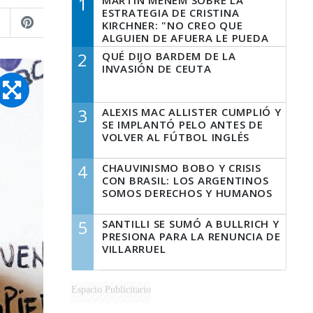
1
MARTÍN MENEM SOBRE LA
ESTRATEGIA DE CRISTINA
KIRCHNER: "NO CREO QUE
ALGUIEN DE AFUERA LE PUEDA
DECIR A LA JUSTICIA LO QUE
2
QUÉ DIJO BARDEM DE LA
TIENE QUE HACER"
INVASIÓN DE CEUTA
3
ALEXIS MAC ALLISTER CUMPLIÓ Y
SE IMPLANTÓ PELO ANTES DE
VOLVER AL FÚTBOL INGLÉS
4
CHAUVINISMO BOBO Y CRISIS
CON BRASIL: LOS ARGENTINOS
SOMOS DERECHOS Y HUMANOS
5
SANTILLI SE SUMÓ A BULLRICH Y
PRESIONA PARA LA RENUNCIA DE
VILLARRUEL
Espacio Publicitario