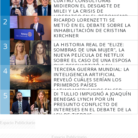
CUATRO CONSULTORAS
MIDIERON EL DESGASTE DE
MILEI Y LA CRISIS DE
LIDERAZGO EN EL PERONISMO
2
RICARDO LORENZETTI SE
METIÓ EN EL DEBATE SOBRE LA
INHABILITACIÓN DE CRISTINA
KIRCHNER
3
LA HISTORIA REAL DE "ELIZE:
SOMBRAS DE UNA MUJER", LA
NUEVA PELÍCULA DE NETFLIX
SOBRE EL CASO DE UNA ESPOSA
QUE DESCUARTIZÓ A SU
4
TERCERA GUERRA MUNDIAL: LA
MARIDO
INTELIGENCIA ARTIFICIAL
REVELÓ CUÁLES SERÍAN LOS
PRIMEROS PAÍSES
LATINOAMERICANOS EN SER
5
DI TULLIO IMPUGNÓ A JOAQUÍN
DERROTADOS
BENEGAS LYNCH POR UN
PRESUNTO CONFLICTO DE
INTERESES EN EL DEBATE DE LA
LEY DE TIERRAS
Espacio Publicitario
Espacio Publicitario