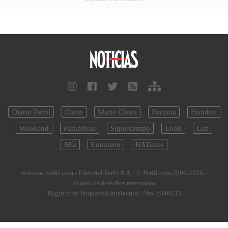
Diario Perfil
Caras
Marie Claire
Fortuna
Hombre
Weekend
Parabrisas
Supercampo
Look
Luz
Mía
Lunateen
BATimes
noticias.perfil.com - Editorial Perfil S.A.
| © Perfil.com 2006-2026 -
Todos los derechos reservados
Registro de Propiedad Intelectual: Nro. 5346433