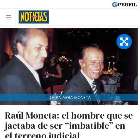
LA-PALABRA-MONETA
Raúl Moneta: el hombre que se
jactaba de ser “imbatible” en
el terreno judicial