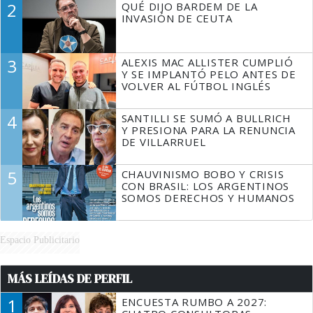
2
QUÉ DIJO BARDEM DE LA
TIENE QUE HACER"
INVASIÓN DE CEUTA
3
ALEXIS MAC ALLISTER CUMPLIÓ
Y SE IMPLANTÓ PELO ANTES DE
VOLVER AL FÚTBOL INGLÉS
4
SANTILLI SE SUMÓ A BULLRICH
Y PRESIONA PARA LA RENUNCIA
DE VILLARRUEL
5
CHAUVINISMO BOBO Y CRISIS
CON BRASIL: LOS ARGENTINOS
SOMOS DERECHOS Y HUMANOS
Espacio Publicitario
MÁS LEÍDAS DE PERFIL
1
ENCUESTA RUMBO A 2027: