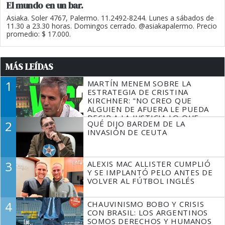
El mundo en un bar.
Asiaka. Soler 4767, Palermo. 11.2492-8244. Lunes a sábados de
11.30 a 23.30 horas. Domingos cerrado. @asiakapalermo. Precio
promedio: $ 17.000.
MÁS LEÍDAS
1
MARTÍN MENEM SOBRE LA
ESTRATEGIA DE CRISTINA
KIRCHNER: "NO CREO QUE
ALGUIEN DE AFUERA LE PUEDA
DECIR A LA JUSTICIA LO QUE
2
QUÉ DIJO BARDEM DE LA
TIENE QUE HACER"
INVASIÓN DE CEUTA
3
ALEXIS MAC ALLISTER CUMPLIÓ
Y SE IMPLANTÓ PELO ANTES DE
VOLVER AL FÚTBOL INGLÉS
4
CHAUVINISMO BOBO Y CRISIS
CON BRASIL: LOS ARGENTINOS
SOMOS DERECHOS Y HUMANOS