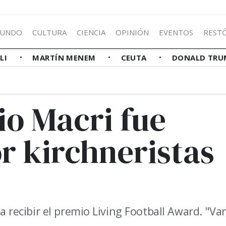
UNDO
CULTURA
CIENCIA
OPINIÓN
EVENTOS
REST
LLI
MARTÍN MENEM
CEUTA
DONALD TRU
io Macri fue
r kirchneristas
ara recibir el premio Living Football Award. "V