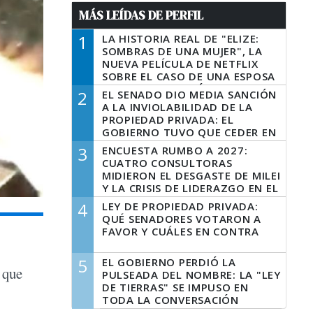
MÁS LEÍDAS DE PERFIL
1
LA HISTORIA REAL DE "ELIZE:
SOMBRAS DE UNA MUJER", LA
NUEVA PELÍCULA DE NETFLIX
SOBRE EL CASO DE UNA ESPOSA
QUE DESCUARTIZÓ A SU
2
EL SENADO DIO MEDIA SANCIÓN
MARIDO
A LA INVIOLABILIDAD DE LA
PROPIEDAD PRIVADA: EL
GOBIERNO TUVO QUE CEDER EN
LA LEY DEL MANEJO DEL FUEGO
3
ENCUESTA RUMBO A 2027:
CUATRO CONSULTORAS
MIDIERON EL DESGASTE DE MILEI
Y LA CRISIS DE LIDERAZGO EN EL
PERONISMO
4
LEY DE PROPIEDAD PRIVADA:
QUÉ SENADORES VOTARON A
FAVOR Y CUÁLES EN CONTRA
5
EL GOBIERNO PERDIÓ LA
l que
PULSEADA DEL NOMBRE: LA "LEY
DE TIERRAS" SE IMPUSO EN
TODA LA CONVERSACIÓN
DIGITAL