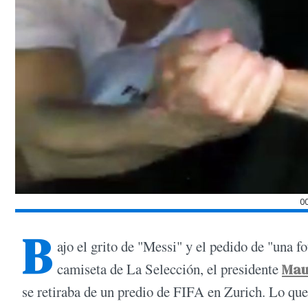
0
B
ajo el grito de "Messi" y el pedido de "una f
camiseta de La Selección, el presidente
Mau
se retiraba de un predio de FIFA en Zurich. Lo que