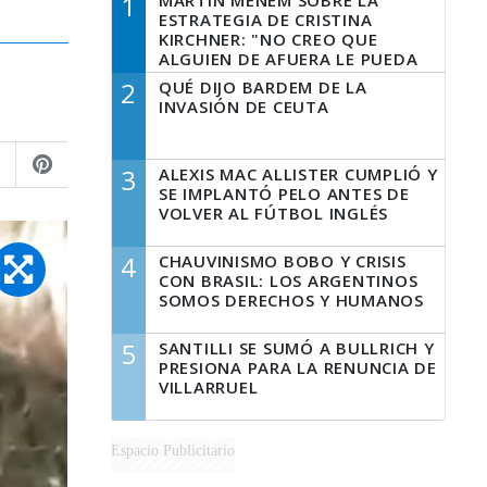
1
MARTÍN MENEM SOBRE LA
ESTRATEGIA DE CRISTINA
KIRCHNER: "NO CREO QUE
ALGUIEN DE AFUERA LE PUEDA
DECIR A LA JUSTICIA LO QUE
2
QUÉ DIJO BARDEM DE LA
TIENE QUE HACER"
INVASIÓN DE CEUTA
3
ALEXIS MAC ALLISTER CUMPLIÓ Y
SE IMPLANTÓ PELO ANTES DE
VOLVER AL FÚTBOL INGLÉS
4
CHAUVINISMO BOBO Y CRISIS
CON BRASIL: LOS ARGENTINOS
SOMOS DERECHOS Y HUMANOS
5
SANTILLI SE SUMÓ A BULLRICH Y
PRESIONA PARA LA RENUNCIA DE
VILLARRUEL
Espacio Publicitario