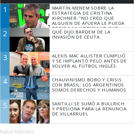
1
MARTÍN MENEM SOBRE LA
ESTRATEGIA DE CRISTINA
KIRCHNER: "NO CREO QUE
ALGUIEN DE AFUERA LE PUEDA
DECIR A LA JUSTICIA LO QUE
2
QUÉ DIJO BARDEM DE LA
TIENE QUE HACER"
INVASIÓN DE CEUTA
3
ALEXIS MAC ALLISTER CUMPLIÓ
Y SE IMPLANTÓ PELO ANTES DE
VOLVER AL FÚTBOL INGLÉS
4
CHAUVINISMO BOBO Y CRISIS
CON BRASIL: LOS ARGENTINOS
SOMOS DERECHOS Y HUMANOS
5
SANTILLI SE SUMÓ A BULLRICH
Y PRESIONA PARA LA RENUNCIA
DE VILLARRUEL
Espacio Publicitario