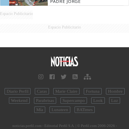
PADRE JORGE
Espacio Publicitario
Espacio Publicitario
Diario Perfil
Caras
Marie Claire
Fortuna
Hombre
Weekend
Parabrisas
Supercampo
Look
Luz
Mía
Lunateen
BATimes
noticias.perfil.com - Editorial Perfil S.A.
| © Perfil.com 2006-2026 -