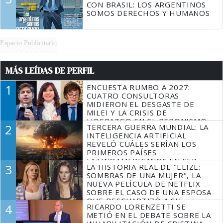
CON BRASIL: LOS ARGENTINOS
SOMOS DERECHOS Y HUMANOS
Espacio Publicitario
MÁS LEÍDAS DE PERFIL
1
ENCUESTA RUMBO A 2027:
CUATRO CONSULTORAS
MIDIERON EL DESGASTE DE
MILEI Y LA CRISIS DE
LIDERAZGO EN EL PERONISMO
2
TERCERA GUERRA MUNDIAL: LA
INTELIGENCIA ARTIFICIAL
REVELÓ CUÁLES SERÍAN LOS
PRIMEROS PAÍSES
LATINOAMERICANOS EN SER
3
LA HISTORIA REAL DE "ELIZE:
DERROTADOS
SOMBRAS DE UNA MUJER", LA
NUEVA PELÍCULA DE NETFLIX
SOBRE EL CASO DE UNA ESPOSA
QUE DESCUARTIZÓ A SU
4
RICARDO LORENZETTI SE
MARIDO
METIÓ EN EL DEBATE SOBRE LA