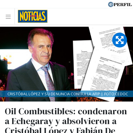
CRISTÓBAL LÓPEZ Y SU DENUNCIA CONTRA LA AFIP | FOTO:CEDOC
Oil Combustibles: condenaron
a Echegaray y absolvieron a
Cristóbal López y Fabián De