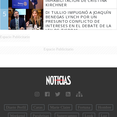
INHABILITACIÓN DE CRISTINA
KIRCHNER
5
DI TULLIO IMPUGNÓ A JOAQUÍN
BENEGAS LYNCH POR UN
PRESUNTO CONFLICTO DE
INTERESES EN EL DEBATE DE LA
LEY DE TIERRAS
Espacio Publicitario
Espacio Publicitario
Diario Perfil
Caras
Marie Claire
Fortuna
Hombre
Weekend
Parabrisas
Supercampo
Look
Luz