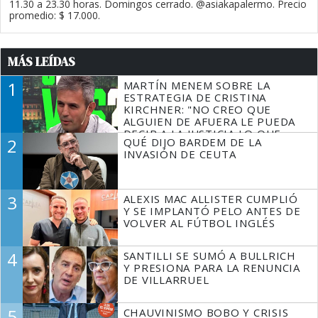
11.30 a 23.30 horas. Domingos cerrado. @asiakapalermo. Precio
promedio: $ 17.000.
MÁS LEÍDAS
1
MARTÍN MENEM SOBRE LA
ESTRATEGIA DE CRISTINA
KIRCHNER: "NO CREO QUE
ALGUIEN DE AFUERA LE PUEDA
DECIR A LA JUSTICIA LO QUE
2
QUÉ DIJO BARDEM DE LA
TIENE QUE HACER"
INVASIÓN DE CEUTA
3
ALEXIS MAC ALLISTER CUMPLIÓ
Y SE IMPLANTÓ PELO ANTES DE
VOLVER AL FÚTBOL INGLÉS
4
SANTILLI SE SUMÓ A BULLRICH
Y PRESIONA PARA LA RENUNCIA
DE VILLARRUEL
5
CHAUVINISMO BOBO Y CRISIS