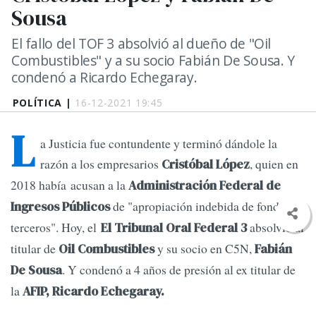
Sousa
El fallo del TOF 3 absolvió al dueño de "Oil
Combustibles" y a su socio Fabián De Sousa. Y
condenó a Ricardo Echegaray.
POLÍTICA |
16-12-2021 19:45
L
a Justicia fue contundente y terminó dándole la
razón a los empresarios
, quien en
Cristóbal López
2018 había acusan a la
Administración Federal de
de "apropiación indebida de fondos de
Ingresos Públicos
terceros". Hoy, el
absolvió al
El Tribunal Oral Federal 3
titular de
y su socio en C5N,
Oil Combustibles
Fabián
. Y condenó a 4 años de presión al ex titular de
De Sousa
la
AFIP, Ricardo Echegaray.