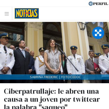
SABRINA FREDERIC | FOTO:CEDOC
Ciberpatrullaje: le abren una
causa a un joven por twittear
la palabra "saqueo"