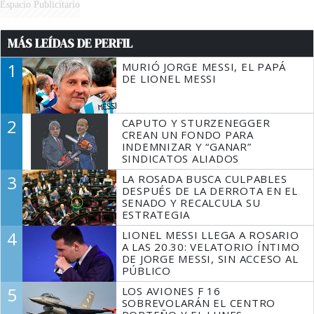
Espacio Publicitario
MÁS LEÍDAS DE PERFIL
1
MURIÓ JORGE MESSI, EL PAPÁ
DE LIONEL MESSI
2
CAPUTO Y STURZENEGGER
CREAN UN FONDO PARA
INDEMNIZAR Y “GANAR”
SINDICATOS ALIADOS
3
LA ROSADA BUSCA CULPABLES
DESPUÉS DE LA DERROTA EN EL
SENADO Y RECALCULA SU
ESTRATEGIA
4
LIONEL MESSI LLEGA A ROSARIO
A LAS 20.30: VELATORIO ÍNTIMO
DE JORGE MESSI, SIN ACCESO AL
PÚBLICO
5
LOS AVIONES F 16
SOBREVOLARÁN EL CENTRO