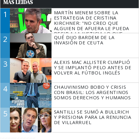
MÁS LEÍDAS
1
MARTÍN MENEM SOBRE LA
ESTRATEGIA DE CRISTINA
KIRCHNER: "NO CREO QUE
ALGUIEN DE AFUERA LE PUEDA
DECIR A LA JUSTICIA LO QUE
2
QUÉ DIJO BARDEM DE LA
TIENE QUE HACER"
INVASIÓN DE CEUTA
3
ALEXIS MAC ALLISTER CUMPLIÓ
Y SE IMPLANTÓ PELO ANTES DE
VOLVER AL FÚTBOL INGLÉS
4
CHAUVINISMO BOBO Y CRISIS
CON BRASIL: LOS ARGENTINOS
SOMOS DERECHOS Y HUMANOS
5
SANTILLI SE SUMÓ A BULLRICH
Y PRESIONA PARA LA RENUNCIA
DE VILLARRUEL