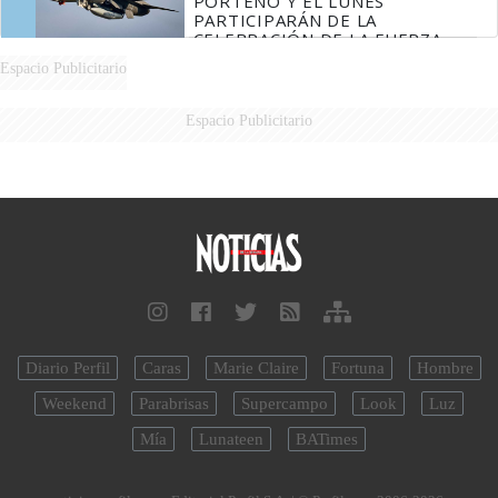
PORTEÑO Y EL LUNES
PARTICIPARÁN DE LA
CELEBRACIÓN DE LA FUERZA
AÉREA
Espacio Publicitario
Espacio Publicitario
Diario Perfil
Caras
Marie Claire
Fortuna
Hombre
Weekend
Parabrisas
Supercampo
Look
Luz
Mía
Lunateen
BATimes