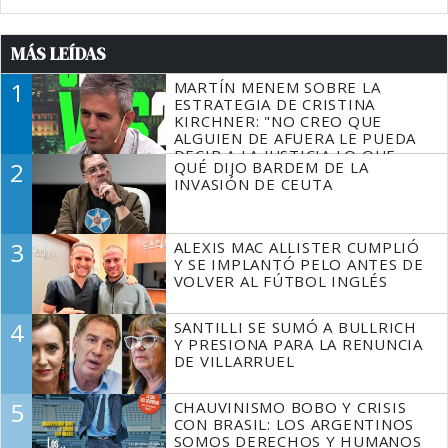
MÁS LEÍDAS
1
MARTÍN MENEM SOBRE LA
ESTRATEGIA DE CRISTINA
KIRCHNER: "NO CREO QUE
ALGUIEN DE AFUERA LE PUEDA
DECIR A LA JUSTICIA LO QUE
2
QUÉ DIJO BARDEM DE LA
TIENE QUE HACER"
INVASIÓN DE CEUTA
3
ALEXIS MAC ALLISTER CUMPLIÓ
Y SE IMPLANTÓ PELO ANTES DE
VOLVER AL FÚTBOL INGLÉS
4
SANTILLI SE SUMÓ A BULLRICH
Y PRESIONA PARA LA RENUNCIA
DE VILLARRUEL
5
CHAUVINISMO BOBO Y CRISIS
CON BRASIL: LOS ARGENTINOS
SOMOS DERECHOS Y HUMANOS