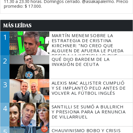
11.30 a 23.30 horas. Domingos cerrado. @asiakapalermo. Precio
promedio: $ 17.000.
MÁS LEÍDAS
1
MARTÍN MENEM SOBRE LA
ESTRATEGIA DE CRISTINA
KIRCHNER: "NO CREO QUE
ALGUIEN DE AFUERA LE PUEDA
DECIR A LA JUSTICIA LO QUE
2
QUÉ DIJO BARDEM DE LA
TIENE QUE HACER"
INVASIÓN DE CEUTA
3
ALEXIS MAC ALLISTER CUMPLIÓ
Y SE IMPLANTÓ PELO ANTES DE
VOLVER AL FÚTBOL INGLÉS
4
SANTILLI SE SUMÓ A BULLRICH
Y PRESIONA PARA LA RENUNCIA
DE VILLARRUEL
5
CHAUVINISMO BOBO Y CRISIS