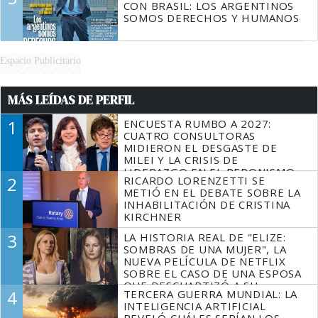
CON BRASIL: LOS ARGENTINOS
SOMOS DERECHOS Y HUMANOS
Espacio Publicitario
MÁS LEÍDAS DE PERFIL
1
ENCUESTA RUMBO A 2027:
CUATRO CONSULTORAS
MIDIERON EL DESGASTE DE
MILEI Y LA CRISIS DE
LIDERAZGO EN EL PERONISMO
2
RICARDO LORENZETTI SE
METIÓ EN EL DEBATE SOBRE LA
INHABILITACIÓN DE CRISTINA
KIRCHNER
3
LA HISTORIA REAL DE "ELIZE:
SOMBRAS DE UNA MUJER", LA
NUEVA PELÍCULA DE NETFLIX
SOBRE EL CASO DE UNA ESPOSA
QUE DESCUARTIZÓ A SU
4
TERCERA GUERRA MUNDIAL: LA
MARIDO
INTELIGENCIA ARTIFICIAL