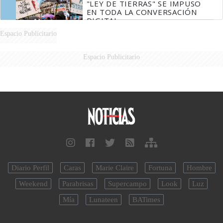
"LEY DE TIERRAS" SE IMPUSO
EN TODA LA CONVERSACIÓN
DIGITAL
Espacio Publicitario
Espacio Publicitario
Diario Perfil
Caras
Marie Claire
Fortuna
Hombre
Weekend
Parabrisas
Supercampo
Look
Luz
Mía
Lunateen
BATimes