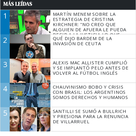
MÁS LEÍDAS
1
MARTÍN MENEM SOBRE LA
ESTRATEGIA DE CRISTINA
KIRCHNER: "NO CREO QUE
ALGUIEN DE AFUERA LE PUEDA
DECIR A LA JUSTICIA LO QUE
2
QUÉ DIJO BARDEM DE LA
TIENE QUE HACER"
INVASIÓN DE CEUTA
3
ALEXIS MAC ALLISTER CUMPLIÓ
Y SE IMPLANTÓ PELO ANTES DE
VOLVER AL FÚTBOL INGLÉS
4
CHAUVINISMO BOBO Y CRISIS
CON BRASIL: LOS ARGENTINOS
SOMOS DERECHOS Y HUMANOS
5
SANTILLI SE SUMÓ A BULLRICH
Y PRESIONA PARA LA RENUNCIA
DE VILLARRUEL