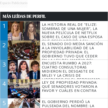
Espacio Publicitario
MÁS LEÍDAS DE PERFIL
1
LA HISTORIA REAL DE "ELIZE:
SOMBRAS DE UNA MUJER", LA
NUEVA PELÍCULA DE NETFLIX
SOBRE EL CASO DE UNA ESPOSA
QUE DESCUARTIZÓ A SU
2
EL SENADO DIO MEDIA SANCIÓN
MARIDO
A LA INVIOLABILIDAD DE LA
PROPIEDAD PRIVADA: EL
GOBIERNO TUVO QUE CEDER
EN LA LEY DEL MANEJO DEL
3
ENCUESTA RUMBO A 2027:
FUEGO
CUATRO CONSULTORAS
MIDIERON EL DESGASTE DE
MILEI Y LA CRISIS DE
LIDERAZGO EN EL PERONISMO
4
LEY DE PROPIEDAD PRIVADA:
QUÉ SENADORES VOTARON A
FAVOR Y CUÁLES EN CONTRA
5
EL GOBIERNO PERDIÓ LA
PULSEADA DEL NOMBRE: LA