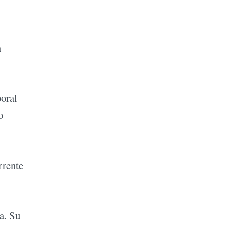
a
boral
o
rrente
a. Su