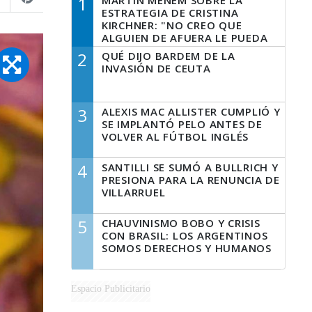
1
MARTÍN MENEM SOBRE LA
ESTRATEGIA DE CRISTINA
KIRCHNER: "NO CREO QUE
ALGUIEN DE AFUERA LE PUEDA
DECIR A LA JUSTICIA LO QUE
2
QUÉ DIJO BARDEM DE LA
TIENE QUE HACER"
INVASIÓN DE CEUTA
3
ALEXIS MAC ALLISTER CUMPLIÓ Y
SE IMPLANTÓ PELO ANTES DE
VOLVER AL FÚTBOL INGLÉS
4
SANTILLI SE SUMÓ A BULLRICH Y
PRESIONA PARA LA RENUNCIA DE
VILLARRUEL
5
CHAUVINISMO BOBO Y CRISIS
CON BRASIL: LOS ARGENTINOS
SOMOS DERECHOS Y HUMANOS
Espacio Publicitario