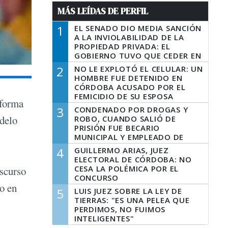
MÁS LEÍDAS DE PERFIL
1
EL SENADO DIO MEDIA SANCIÓN
A LA INVIOLABILIDAD DE LA
PROPIEDAD PRIVADA: EL
GOBIERNO TUVO QUE CEDER EN
LA LEY DEL MANEJO DEL FUEGO
2
NO LE EXPLOTÓ EL CELULAR: UN
HOMBRE FUE DETENIDO EN
CÓRDOBA ACUSADO POR EL
FEMICIDIO DE SU ESPOSA
eforma
3
CONDENADO POR DROGAS Y
odelo
ROBO, CUANDO SALIÓ DE
PRISIÓN FUE BECARIO
MUNICIPAL Y EMPLEADO DE
SENAF
4
GUILLERMO ARIAS, JUEZ
ELECTORAL DE CÓRDOBA: NO
CESA LA POLÉMICA POR EL
iscurso
CONCURSO
so en
5
LUIS JUEZ SOBRE LA LEY DE
TIERRAS: "ES UNA PELEA QUE
PERDIMOS, NO FUIMOS
INTELIGENTES"