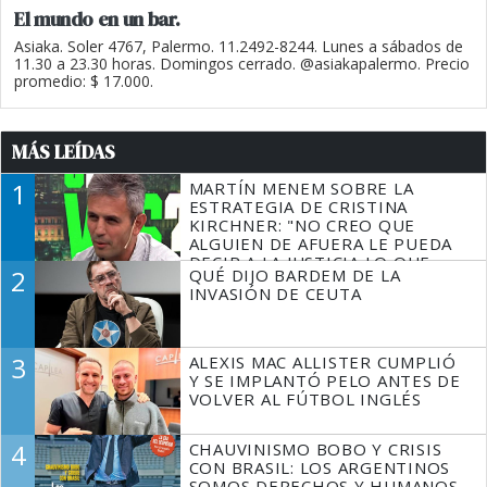
El mundo en un bar.
Asiaka. Soler 4767, Palermo. 11.2492-8244. Lunes a sábados de
11.30 a 23.30 horas. Domingos cerrado. @asiakapalermo. Precio
promedio: $ 17.000.
MÁS LEÍDAS
1
MARTÍN MENEM SOBRE LA
ESTRATEGIA DE CRISTINA
KIRCHNER: "NO CREO QUE
ALGUIEN DE AFUERA LE PUEDA
DECIR A LA JUSTICIA LO QUE
2
QUÉ DIJO BARDEM DE LA
TIENE QUE HACER"
INVASIÓN DE CEUTA
3
ALEXIS MAC ALLISTER CUMPLIÓ
Y SE IMPLANTÓ PELO ANTES DE
VOLVER AL FÚTBOL INGLÉS
4
CHAUVINISMO BOBO Y CRISIS
CON BRASIL: LOS ARGENTINOS
SOMOS DERECHOS Y HUMANOS