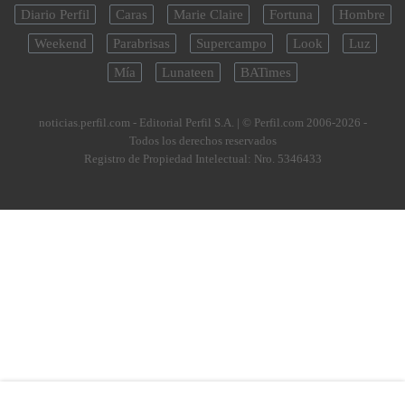
Diario Perfil
Caras
Marie Claire
Fortuna
Hombre
Weekend
Parabrisas
Supercampo
Look
Luz
Mía
Lunateen
BATimes
noticias.perfil.com - Editorial Perfil S.A.
| © Perfil.com 2006-2026 -
Todos los derechos reservados
Registro de Propiedad Intelectual: Nro. 5346433