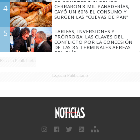
DE COMETER "UN DELITO
4
CERRARON 3 MIL PANADERÍAS,
COMPROBADO"
CAYÓ UN 60% EL CONSUMO Y
SURGEN LAS "CUEVAS DE PAN"
5
TARIFAS, INVERSIONES Y
PRÓRROGA: LAS CLAVES DEL
CONFLICTO POR LA CONCESIÓN
DE LAS 35 TERMINALES AÉREAS
DEL PAÍS
Espacio Publicitario
Espacio Publicitario