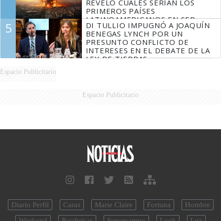
REVELÓ CUÁLES SERÍAN LOS
PRIMEROS PAÍSES
LATINOAMERICANOS EN SER
5
DI TULLIO IMPUGNÓ A JOAQUÍN
DERROTADOS
BENEGAS LYNCH POR UN
PRESUNTO CONFLICTO DE
INTERESES EN EL DEBATE DE LA
LEY DE TIERRAS
Espacio Publicitario
Espacio Publicitario
Diario Perfil
Caras
Marie Claire
Fortuna
Hombre
Weekend
Parabrisas
Supercampo
Look
Luz