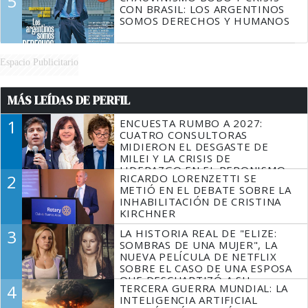
5
CON BRASIL: LOS ARGENTINOS
SOMOS DERECHOS Y HUMANOS
Espacio Publicitario
MÁS LEÍDAS DE PERFIL
1
ENCUESTA RUMBO A 2027:
CUATRO CONSULTORAS
MIDIERON EL DESGASTE DE
MILEI Y LA CRISIS DE
LIDERAZGO EN EL PERONISMO
2
RICARDO LORENZETTI SE
METIÓ EN EL DEBATE SOBRE LA
INHABILITACIÓN DE CRISTINA
KIRCHNER
3
LA HISTORIA REAL DE "ELIZE:
SOMBRAS DE UNA MUJER", LA
NUEVA PELÍCULA DE NETFLIX
SOBRE EL CASO DE UNA ESPOSA
QUE DESCUARTIZÓ A SU
4
TERCERA GUERRA MUNDIAL: LA
MARIDO
INTELIGENCIA ARTIFICIAL