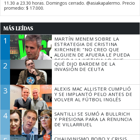
11.30 a 23.30 horas. Domingos cerrado. @asiakapalermo. Precio
promedio: $ 17.000.
MÁS LEÍDAS
1
MARTÍN MENEM SOBRE LA
ESTRATEGIA DE CRISTINA
KIRCHNER: "NO CREO QUE
ALGUIEN DE AFUERA LE PUEDA
DECIR A LA JUSTICIA LO QUE
2
QUÉ DIJO BARDEM DE LA
TIENE QUE HACER"
INVASIÓN DE CEUTA
3
ALEXIS MAC ALLISTER CUMPLIÓ
Y SE IMPLANTÓ PELO ANTES DE
VOLVER AL FÚTBOL INGLÉS
4
SANTILLI SE SUMÓ A BULLRICH
Y PRESIONA PARA LA RENUNCIA
DE VILLARRUEL
CHAUVINISMO BOBO Y CRISIS