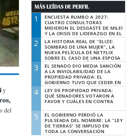
MÁS LEÍDAS DE PERFIL
1
ENCUESTA RUMBO A 2027:
CUATRO CONSULTORAS
MIDIERON EL DESGASTE DE MILEI
Y LA CRISIS DE LIDERAZGO EN EL
PERONISMO
2
LA HISTORIA REAL DE "ELIZE:
SOMBRAS DE UNA MUJER", LA
NUEVA PELÍCULA DE NETFLIX
SOBRE EL CASO DE UNA ESPOSA
QUE DESCUARTIZÓ A SU
3
EL SENADO DIO MEDIA SANCIÓN
MARIDO
A LA INVIOLABILIDAD DE LA
PROPIEDAD PRIVADA: EL
GOBIERNO TUVO QUE CEDER EN
LA LEY DEL MANEJO DEL FUEGO
i
y
4
LEY DE PROPIEDAD PRIVADA:
QUÉ SENADORES VOTARON A
ros,
FAVOR Y CUÁLES EN CONTRA
s del
5
EL GOBIERNO PERDIÓ LA
PULSEADA DEL NOMBRE: LA "LEY
DE TIERRAS" SE IMPUSO EN
TODA LA CONVERSACIÓN
DIGITAL