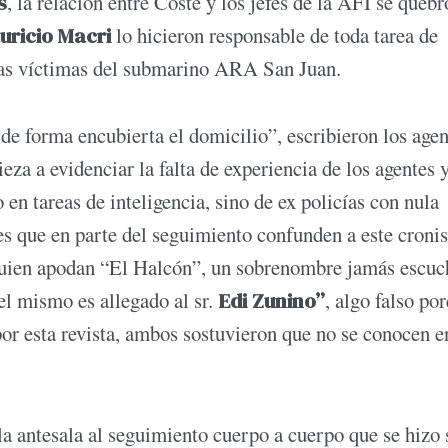
s
, la relación entre Coste y los jefes de la AFI se quebró
uricio Macri
lo hicieron responsable de toda tarea de
 las víctimas del submarino ARA San Juan.
de forma encubierta el domicilio”, escribieron los agen
za a evidenciar la falta de experiencia de los agentes 
 en tareas de inteligencia, sino de ex policías con nula
es que en parte del seguimiento confunden a este cronis
quien apodan “El Halcón”, un sobrenombre jamás escu
el mismo es allegado al sr.
Edi Zunino”
, algo falso po
or esta revista, ambos sostuvieron que no se conocen e
la antesala al seguimiento cuerpo a cuerpo que se hizo 