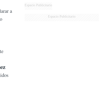
Espacio Publicitario
larar a
Espacio Publicitario
no
te
dez
uidos