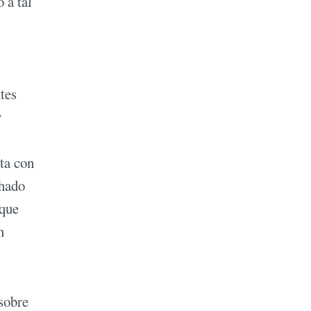
 a tal
tes
y
ta con
chado
rque
n
sobre