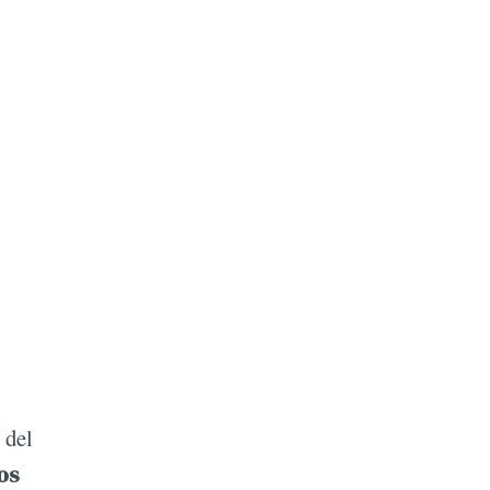
 del
os