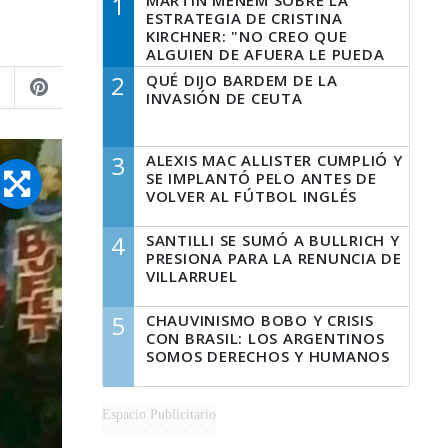
1
MARTÍN MENEM SOBRE LA
ESTRATEGIA DE CRISTINA
KIRCHNER: "NO CREO QUE
ALGUIEN DE AFUERA LE PUEDA
DECIR A LA JUSTICIA LO QUE
2
QUÉ DIJO BARDEM DE LA
TIENE QUE HACER"
INVASIÓN DE CEUTA
3
ALEXIS MAC ALLISTER CUMPLIÓ Y
SE IMPLANTÓ PELO ANTES DE
VOLVER AL FÚTBOL INGLÉS
4
SANTILLI SE SUMÓ A BULLRICH Y
PRESIONA PARA LA RENUNCIA DE
VILLARRUEL
5
CHAUVINISMO BOBO Y CRISIS
CON BRASIL: LOS ARGENTINOS
SOMOS DERECHOS Y HUMANOS
Espacio Publicitario