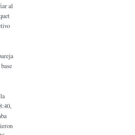
iar al
quet
etivo
pareja
 base
la
8:40,
aba
bieron