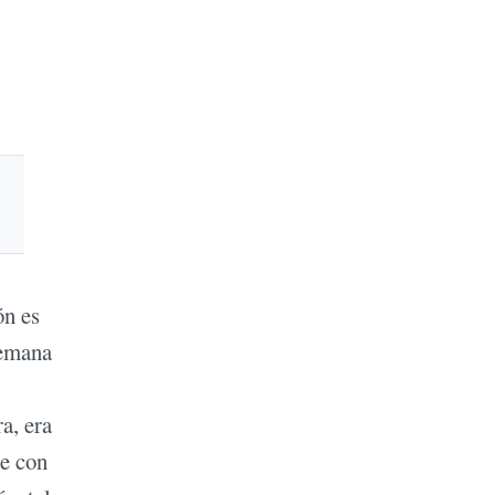
ón es
semana
a, era
de con