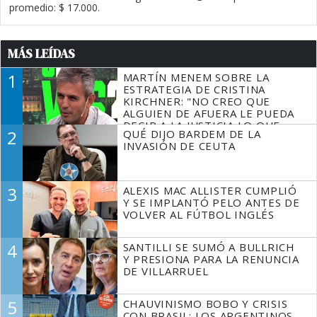
promedio: $ 17.000.
MÁS LEÍDAS
1
MARTÍN MENEM SOBRE LA
ESTRATEGIA DE CRISTINA
KIRCHNER: "NO CREO QUE
ALGUIEN DE AFUERA LE PUEDA
DECIR A LA JUSTICIA LO QUE
2
QUÉ DIJO BARDEM DE LA
TIENE QUE HACER"
INVASIÓN DE CEUTA
3
ALEXIS MAC ALLISTER CUMPLIÓ
Y SE IMPLANTÓ PELO ANTES DE
VOLVER AL FÚTBOL INGLÉS
4
SANTILLI SE SUMÓ A BULLRICH
Y PRESIONA PARA LA RENUNCIA
DE VILLARRUEL
5
CHAUVINISMO BOBO Y CRISIS
CON BRASIL: LOS ARGENTINOS