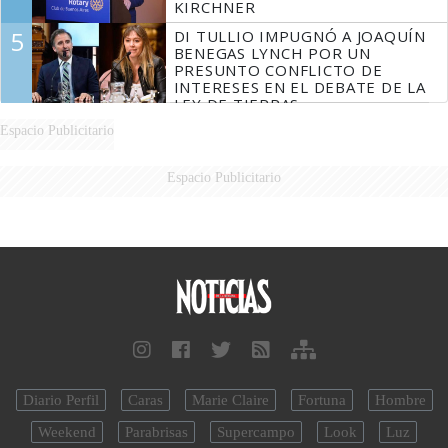
KIRCHNER
5
DI TULLIO IMPUGNÓ A JOAQUÍN
BENEGAS LYNCH POR UN
PRESUNTO CONFLICTO DE
INTERESES EN EL DEBATE DE LA
LEY DE TIERRAS
Espacio Publicitario
Espacio Publicitario
Diario Perfil
Caras
Marie Claire
Fortuna
Hombre
Weekend
Parabrisas
Supercampo
Look
Luz