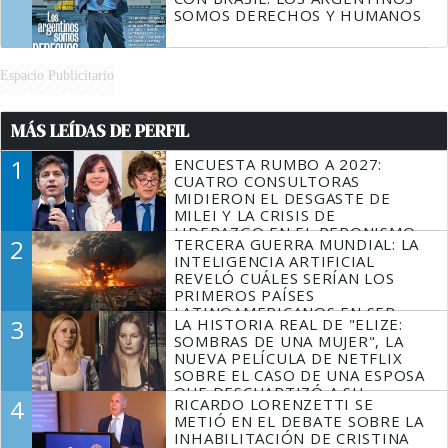
SOMOS DERECHOS Y HUMANOS
Espacio Publicitario
MÁS LEÍDAS DE PERFIL
1
ENCUESTA RUMBO A 2027:
CUATRO CONSULTORAS
MIDIERON EL DESGASTE DE
MILEI Y LA CRISIS DE
LIDERAZGO EN EL PERONISMO
2
TERCERA GUERRA MUNDIAL: LA
INTELIGENCIA ARTIFICIAL
REVELÓ CUÁLES SERÍAN LOS
PRIMEROS PAÍSES
LATINOAMERICANOS EN SER
3
LA HISTORIA REAL DE "ELIZE:
DERROTADOS
SOMBRAS DE UNA MUJER", LA
NUEVA PELÍCULA DE NETFLIX
SOBRE EL CASO DE UNA ESPOSA
QUE DESCUARTIZÓ A SU
4
RICARDO LORENZETTI SE
MARIDO
METIÓ EN EL DEBATE SOBRE LA
INHABILITACIÓN DE CRISTINA