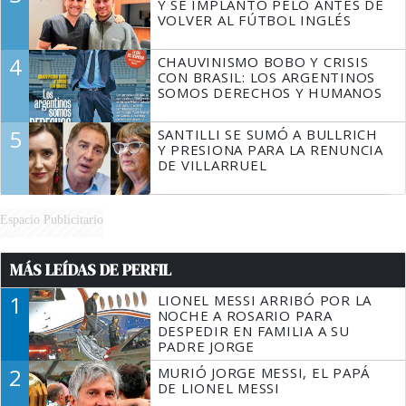
Y SE IMPLANTÓ PELO ANTES DE
VOLVER AL FÚTBOL INGLÉS
4
CHAUVINISMO BOBO Y CRISIS
CON BRASIL: LOS ARGENTINOS
SOMOS DERECHOS Y HUMANOS
5
SANTILLI SE SUMÓ A BULLRICH
Y PRESIONA PARA LA RENUNCIA
DE VILLARRUEL
Espacio Publicitario
MÁS LEÍDAS DE PERFIL
1
LIONEL MESSI ARRIBÓ POR LA
NOCHE A ROSARIO PARA
DESPEDIR EN FAMILIA A SU
PADRE JORGE
2
MURIÓ JORGE MESSI, EL PAPÁ
DE LIONEL MESSI