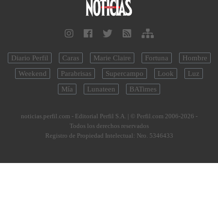
Diario Perfil
Caras
Marie Claire
Fortuna
Hombre
Weekend
Parabrisas
Supercampo
Look
Luz
Mía
Lunateen
BATimes
noticias.perfil.com - Editorial Perfil S.A.
| © Perfil.com 2006-2026 -
Todos los derechos reservados
Registro de Propiedad Intelectual: Nro. 5346433