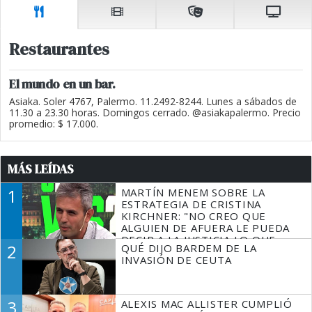
Restaurantes
El mundo en un bar.
Asiaka. Soler 4767, Palermo. 11.2492-8244. Lunes a sábados de
11.30 a 23.30 horas. Domingos cerrado. @asiakapalermo. Precio
promedio: $ 17.000.
MÁS LEÍDAS
1
MARTÍN MENEM SOBRE LA
ESTRATEGIA DE CRISTINA
KIRCHNER: "NO CREO QUE
ALGUIEN DE AFUERA LE PUEDA
DECIR A LA JUSTICIA LO QUE
2
QUÉ DIJO BARDEM DE LA
TIENE QUE HACER"
INVASIÓN DE CEUTA
3
ALEXIS MAC ALLISTER CUMPLIÓ