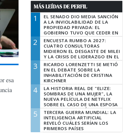
MÁS LEÍDAS DE PERFIL
1
EL SENADO DIO MEDIA SANCIÓN
A LA INVIOLABILIDAD DE LA
PROPIEDAD PRIVADA: EL
GOBIERNO TUVO QUE CEDER EN
LA LEY DEL MANEJO DEL FUEGO
2
ENCUESTA RUMBO A 2027:
CUATRO CONSULTORAS
MIDIERON EL DESGASTE DE MILEI
Y LA CRISIS DE LIDERAZGO EN EL
PERONISMO
3
RICARDO LORENZETTI SE METIÓ
EN EL DEBATE SOBRE LA
INHABILITACIÓN DE CRISTINA
or esa
KIRCHNER
4
LA HISTORIA REAL DE "ELIZE:
uncia
SOMBRAS DE UNA MUJER", LA
NUEVA PELÍCULA DE NETFLIX
SOBRE EL CASO DE UNA ESPOSA
QUE DESCUARTIZÓ A SU
5
TERCERA GUERRA MUNDIAL: LA
MARIDO
INTELIGENCIA ARTIFICIAL
REVELÓ CUÁLES SERÍAN LOS
PRIMEROS PAÍSES
LATINOAMERICANOS EN SER