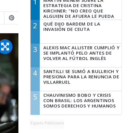
1
MARTÍN MENEM SOBRE LA
ESTRATEGIA DE CRISTINA
KIRCHNER: "NO CREO QUE
ALGUIEN DE AFUERA LE PUEDA
DECIR A LA JUSTICIA LO QUE
2
QUÉ DIJO BARDEM DE LA
TIENE QUE HACER"
INVASIÓN DE CEUTA
3
ALEXIS MAC ALLISTER CUMPLIÓ Y
SE IMPLANTÓ PELO ANTES DE
VOLVER AL FÚTBOL INGLÉS
4
SANTILLI SE SUMÓ A BULLRICH Y
PRESIONA PARA LA RENUNCIA DE
VILLARRUEL
5
CHAUVINISMO BOBO Y CRISIS
CON BRASIL: LOS ARGENTINOS
SOMOS DERECHOS Y HUMANOS
Espacio Publicitario