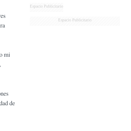
DERROTADOS
Espacio Publicitario
res
Espacio Publicitario
tra
ro mi
,
ones
udad de