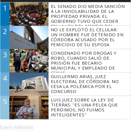
1
EL SENADO DIO MEDIA SANCIÓN
A LA INVIOLABILIDAD DE LA
PROPIEDAD PRIVADA: EL
GOBIERNO TUVO QUE CEDER
EN LA LEY DEL MANEJO DEL
2
NO LE EXPLOTÓ EL CELULAR:
FUEGO
UN HOMBRE FUE DETENIDO EN
CÓRDOBA ACUSADO POR EL
FEMICIDIO DE SU ESPOSA
3
CONDENADO POR DROGAS Y
ROBO, CUANDO SALIÓ DE
PRISIÓN FUE BECARIO
MUNICIPAL Y EMPLEADO DE
SENAF
4
GUILLERMO ARIAS, JUEZ
ELECTORAL DE CÓRDOBA: NO
CESA LA POLÉMICA POR EL
CONCURSO
5
LUIS JUEZ SOBRE LA LEY DE
TIERRAS: "ES UNA PELEA QUE
PERDIMOS, NO FUIMOS
INTELIGENTES"
Espacio Publicitario