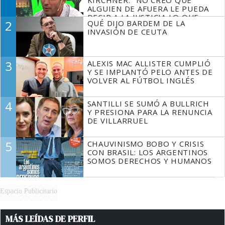
ALGUIEN DE AFUERA LE PUEDA
DECIR A LA JUSTICIA LO QUE
2
QUÉ DIJO BARDEM DE LA
TIENE QUE HACER"
INVASIÓN DE CEUTA
3
ALEXIS MAC ALLISTER CUMPLIÓ
Y SE IMPLANTÓ PELO ANTES DE
VOLVER AL FÚTBOL INGLÉS
4
SANTILLI SE SUMÓ A BULLRICH
Y PRESIONA PARA LA RENUNCIA
DE VILLARRUEL
5
CHAUVINISMO BOBO Y CRISIS
CON BRASIL: LOS ARGENTINOS
SOMOS DERECHOS Y HUMANOS
Espacio Publicitario
MÁS LEÍDAS DE PERFIL