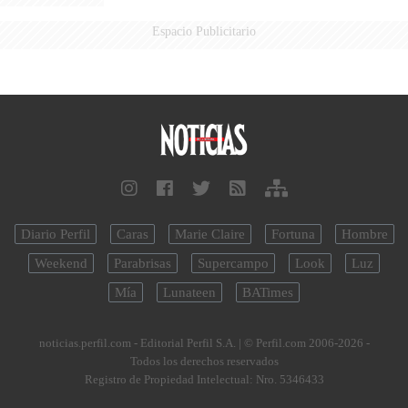
Espacio Publicitario
Diario Perfil
Caras
Marie Claire
Fortuna
Hombre
Weekend
Parabrisas
Supercampo
Look
Luz
Mía
Lunateen
BATimes
noticias.perfil.com - Editorial Perfil S.A.
| © Perfil.com 2006-2026 -
Todos los derechos reservados
Registro de Propiedad Intelectual: Nro. 5346433