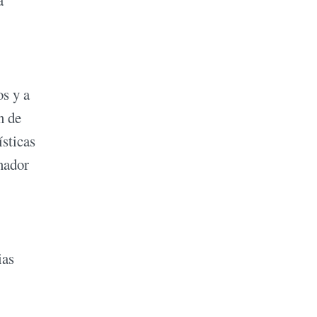
os y a
n de
ísticas
enador
ias