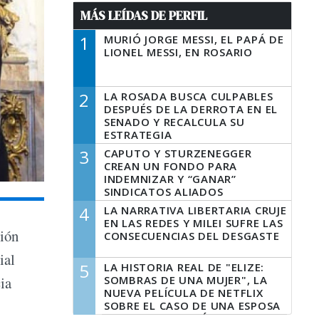
MÁS LEÍDAS DE PERFIL
1
MURIÓ JORGE MESSI, EL PAPÁ DE
LIONEL MESSI, EN ROSARIO
2
LA ROSADA BUSCA CULPABLES
DESPUÉS DE LA DERROTA EN EL
SENADO Y RECALCULA SU
ESTRATEGIA
3
CAPUTO Y STURZENEGGER
CREAN UN FONDO PARA
INDEMNIZAR Y “GANAR”
SINDICATOS ALIADOS
4
LA NARRATIVA LIBERTARIA CRUJE
EN LAS REDES Y MILEI SUFRE LAS
ión
CONSECUENCIAS DEL DESGASTE
ial
5
LA HISTORIA REAL DE "ELIZE:
SOMBRAS DE UNA MUJER", LA
ia
NUEVA PELÍCULA DE NETFLIX
SOBRE EL CASO DE UNA ESPOSA
QUE DESCUARTIZÓ A SU