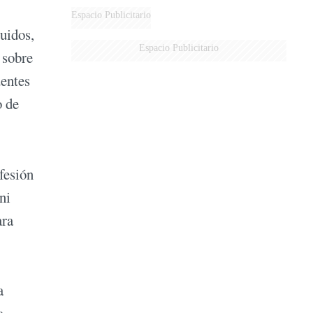
MARIDO
Espacio Publicitario
uidos,
Espacio Publicitario
 sobre
uentes
o de
fesión
ni
ara
a
a