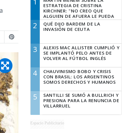
1
MARTÍN MENEM SOBRE LA
ESTRATEGIA DE CRISTINA
a
KIRCHNER: "NO CREO QUE
ALGUIEN DE AFUERA LE PUEDA
DECIR A LA JUSTICIA LO QUE
2
QUÉ DIJO BARDEM DE LA
TIENE QUE HACER"
INVASIÓN DE CEUTA
3
ALEXIS MAC ALLISTER CUMPLIÓ Y
SE IMPLANTÓ PELO ANTES DE
VOLVER AL FÚTBOL INGLÉS
4
CHAUVINISMO BOBO Y CRISIS
CON BRASIL: LOS ARGENTINOS
SOMOS DERECHOS Y HUMANOS
5
SANTILLI SE SUMÓ A BULLRICH Y
PRESIONA PARA LA RENUNCIA DE
VILLARRUEL
Espacio Publicitario