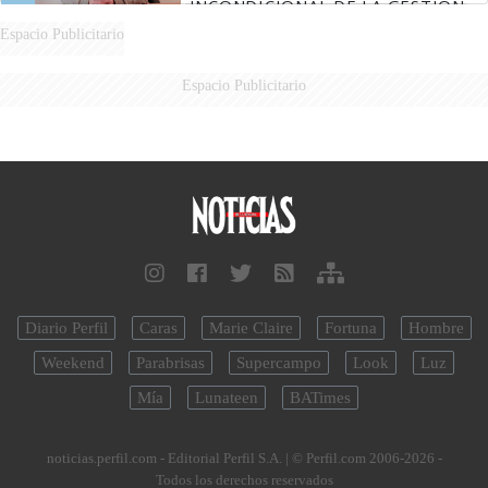
INCONDICIONAL DE LA GESTIÓN
DE MILEI"
Espacio Publicitario
Espacio Publicitario
Diario Perfil
Caras
Marie Claire
Fortuna
Hombre
Weekend
Parabrisas
Supercampo
Look
Luz
Mía
Lunateen
BATimes
noticias.perfil.com - Editorial Perfil S.A.
| © Perfil.com 2006-2026 -
Todos los derechos reservados