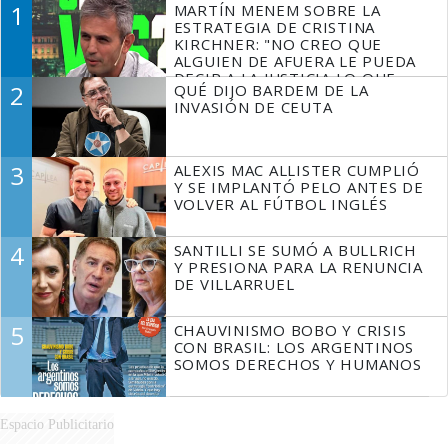
1
MARTÍN MENEM SOBRE LA
ESTRATEGIA DE CRISTINA
KIRCHNER: "NO CREO QUE
ALGUIEN DE AFUERA LE PUEDA
DECIR A LA JUSTICIA LO QUE
2
QUÉ DIJO BARDEM DE LA
TIENE QUE HACER"
INVASIÓN DE CEUTA
3
ALEXIS MAC ALLISTER CUMPLIÓ
Y SE IMPLANTÓ PELO ANTES DE
VOLVER AL FÚTBOL INGLÉS
4
SANTILLI SE SUMÓ A BULLRICH
Y PRESIONA PARA LA RENUNCIA
DE VILLARRUEL
5
CHAUVINISMO BOBO Y CRISIS
CON BRASIL: LOS ARGENTINOS
SOMOS DERECHOS Y HUMANOS
Espacio Publicitario