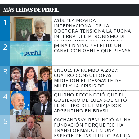
MÁS LEÍDAS DE PERFIL
1
ASÍS: "LA MOVIDA
INTERNACIONAL DE LA
DOCTORA TENSIONA LA PUGNA
INTERNA DEL PERONISMO DE
LA PROVINCIA DEL PECADO"
2
¡MIRÁ EN VIVO +PERFIL!: UN
CANAL CON GENTE QUE PIENSA
3
ENCUESTA RUMBO A 2027:
CUATRO CONSULTORAS
MIDIERON EL DESGASTE DE
MILEI Y LA CRISIS DE
LIDERAZGO EN EL PERONISMO
4
QUIRNO RECONOCIÓ QUE EL
GOBIERNO DE LULA SOLICITÓ
EL RETIRO DEL EMBAJADOR
ARGENTINO EN BRASIL
5
CACHANOSKY RENUNCIÓ A UNA
FUNDACIÓN PORQUE "SE HA
TRANSFORMADO EN UNA
ESPECIE DE INSTITUTO PATRIA