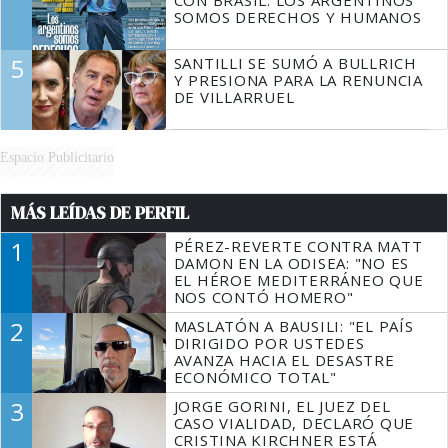
CON BRASIL: LOS ARGENTINOS
SOMOS DERECHOS Y HUMANOS
5
SANTILLI SE SUMÓ A BULLRICH
Y PRESIONA PARA LA RENUNCIA
DE VILLARRUEL
Espacio Publicitario
MÁS LEÍDAS DE PERFIL
1
PÉREZ-REVERTE CONTRA MATT
DAMON EN LA ODISEA: "NO ES
EL HÉROE MEDITERRÁNEO QUE
NOS CONTÓ HOMERO"
2
MASLATÓN A BAUSILI: "EL PAÍS
DIRIGIDO POR USTEDES
AVANZA HACIA EL DESASTRE
ECONÓMICO TOTAL"
3
JORGE GORINI, EL JUEZ DEL
CASO VIALIDAD, DECLARÓ QUE
CRISTINA KIRCHNER ESTÁ