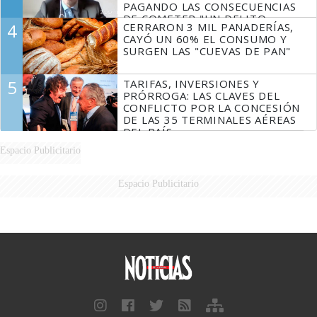
PAGANDO LAS CONSECUENCIAS
DE COMETER "UN DELITO
4
CERRARON 3 MIL PANADERÍAS,
COMPROBADO"
CAYÓ UN 60% EL CONSUMO Y
SURGEN LAS "CUEVAS DE PAN"
5
TARIFAS, INVERSIONES Y
PRÓRROGA: LAS CLAVES DEL
CONFLICTO POR LA CONCESIÓN
DE LAS 35 TERMINALES AÉREAS
DEL PAÍS
Espacio Publicitario
Espacio Publicitario