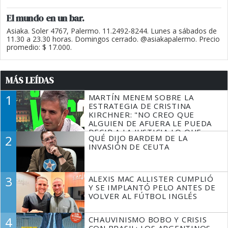
El mundo en un bar.
Asiaka. Soler 4767, Palermo. 11.2492-8244. Lunes a sábados de
11.30 a 23.30 horas. Domingos cerrado. @asiakapalermo. Precio
promedio: $ 17.000.
MÁS LEÍDAS
1
MARTÍN MENEM SOBRE LA
ESTRATEGIA DE CRISTINA
KIRCHNER: "NO CREO QUE
ALGUIEN DE AFUERA LE PUEDA
DECIR A LA JUSTICIA LO QUE
2
QUÉ DIJO BARDEM DE LA
TIENE QUE HACER"
INVASIÓN DE CEUTA
3
ALEXIS MAC ALLISTER CUMPLIÓ
Y SE IMPLANTÓ PELO ANTES DE
VOLVER AL FÚTBOL INGLÉS
4
CHAUVINISMO BOBO Y CRISIS