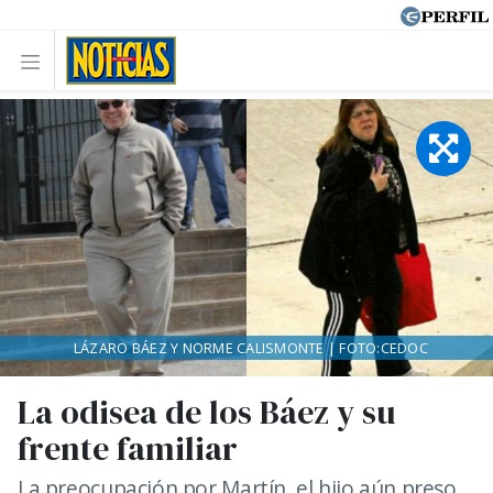
LÁZARO BÁEZ Y NORME CALISMONTE | FOTO:CEDOC
La odisea de los Báez y su
frente familiar
La preocupación por Martín, el hijo aún preso.