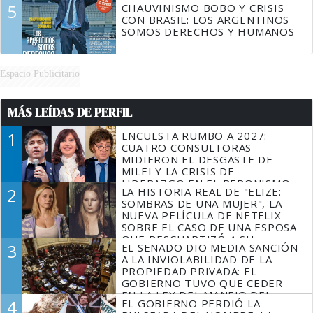
5
CHAUVINISMO BOBO Y CRISIS
CON BRASIL: LOS ARGENTINOS
SOMOS DERECHOS Y HUMANOS
Espacio Publicitario
MÁS LEÍDAS DE PERFIL
1
ENCUESTA RUMBO A 2027:
CUATRO CONSULTORAS
MIDIERON EL DESGASTE DE
MILEI Y LA CRISIS DE
LIDERAZGO EN EL PERONISMO
2
LA HISTORIA REAL DE "ELIZE:
SOMBRAS DE UNA MUJER", LA
NUEVA PELÍCULA DE NETFLIX
SOBRE EL CASO DE UNA ESPOSA
QUE DESCUARTIZÓ A SU
3
EL SENADO DIO MEDIA SANCIÓN
MARIDO
A LA INVIOLABILIDAD DE LA
PROPIEDAD PRIVADA: EL
GOBIERNO TUVO QUE CEDER
EN LA LEY DEL MANEJO DEL
4
EL GOBIERNO PERDIÓ LA
FUEGO