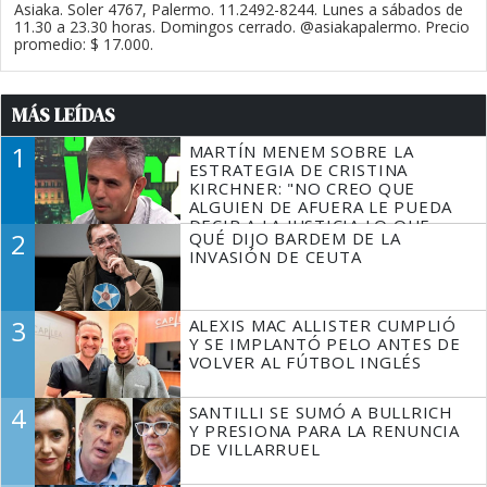
Asiaka. Soler 4767, Palermo. 11.2492-8244. Lunes a sábados de
11.30 a 23.30 horas. Domingos cerrado. @asiakapalermo. Precio
promedio: $ 17.000.
MÁS LEÍDAS
1
MARTÍN MENEM SOBRE LA
ESTRATEGIA DE CRISTINA
KIRCHNER: "NO CREO QUE
ALGUIEN DE AFUERA LE PUEDA
DECIR A LA JUSTICIA LO QUE
2
QUÉ DIJO BARDEM DE LA
TIENE QUE HACER"
INVASIÓN DE CEUTA
3
ALEXIS MAC ALLISTER CUMPLIÓ
Y SE IMPLANTÓ PELO ANTES DE
VOLVER AL FÚTBOL INGLÉS
4
SANTILLI SE SUMÓ A BULLRICH
Y PRESIONA PARA LA RENUNCIA
DE VILLARRUEL